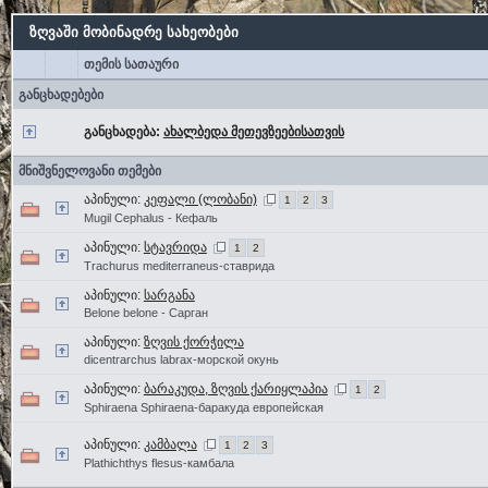
ზღვაში მობინადრე სახეობები
თემის სათაური
განცხადებები
განცხადება:
ახალბედა მეთევზეებისათვის
მნიშვნელოვანი თემები
აპინული:
კეფალი (ლობანი)
1
2
3
Mugil Cephalus - Кефаль
აპინული:
სტავრიდა
1
2
Trachurus mediterraneus-ставрида
აპინული:
სარგანა
Belone belone - Сарган
აპინული:
ზღვის ქორჭილა
dicentrarchus labrax-морской окунь
აპინული:
ბარაკუდა, ზღვის ქარიყლაპია
1
2
Sphiraena Sphiraena-баракуда европейская
აპინული:
კამბალა
1
2
3
Plathichthys flesus-камбала