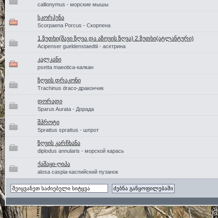
callionymus - морские мышы
სკორპენა
Scorpaena Porcus - Скорпена
1.ზუთხი(შავი ზღვა და აზოვის ზღვა) 2.ზუთხი(ატლანტური)
Acipenser gueldenstaedtii - асетрина
კალკანი
psetta maeotica-калкан
ზღვის დრაკონი
Trachinus draco-дракончик
დორადი
Sparus Aurata - Дорада
შპროტი
Sprattus sprattus - шпрот
ზღვის კარჩხანა
diplodus annularis - морской карась
ქაშაყი-ღიპა
alosa caspia-каспийский пузанок