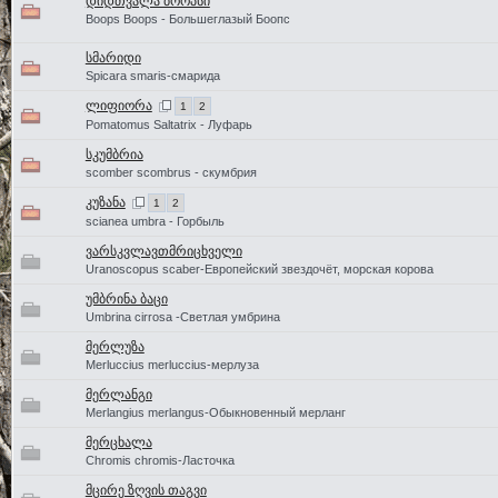
დიდთვალა ბოოპსი
Boops Boops - Большеглазый Боопс
სმარიდი
Spicara smaris-смарида
ლიფიორა
1
2
Pomatomus Saltatrix - Луфарь
სკუმბრია
scomber scombrus - скумбрия
კუზანა
1
2
scianea umbra - Горбыль
ვარსკვლავთმრიცხველი
Uranoscopus scaber-Европейский звездочёт, морская корова
უმბრინა ბაცი
Umbrina cirrosa -Светлая умбрина
მერლუზა
Merluccius merluccius-мерлуза
მერლანგი
Merlangius merlangus-Обыкновенный мерланг
მერცხალა
Chromis chromis-Ласточка
მცირე ზღვის თაგვი