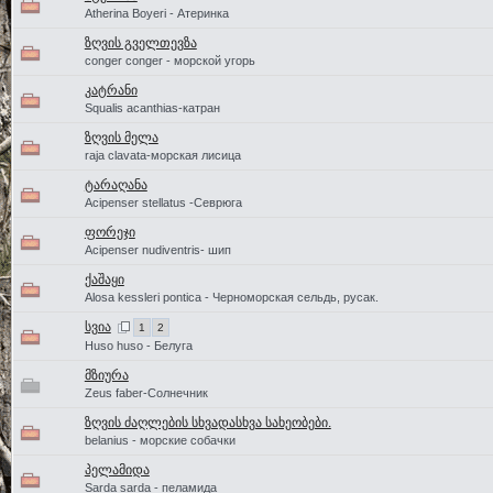
Atherina Boyeri - Атеринка
ზღვის გველთევზა
conger conger - морской угорь
კატრანი
Squalis acanthias-катран
ზღვის მელა
raja clavata-морская лисица
ტარაღანა
Acipenser stellatus -Севрюга
ფორეჯი
Acipenser nudiventris- шип
ქაშაყი
Alosa kessleri pontica - Черноморская сельдь, русак.
სვია
1
2
Huso huso - Белуга
მზიურა
Zeus faber-Солнечник
ზღვის ძაღლების სხვადასხვა სახეობები.
belanius - морские собачки
პელამიდა
Sarda sarda - пеламида