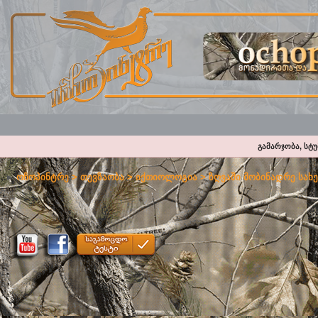
გამარჯობა, სტ
ოჩოპინტრე
>
თევზაობა
>
იქთიოლოგია
>
ზღვაში მობინადრე სახ