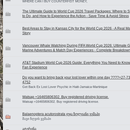
WHERE CAN I BUY COUNTERFEIT MONEY,
The Ultimate Guide to World Cup 2026 Travel Packages: Where to S
to Do, and How to Experience the Action - Save Time & Avoid Stress
Best Areas to Stay in Kansas City for the World Cup 2026 - A Real M
Story
Vancouver Whale Watching During FIFA World Cup 2026: Ultimate G
Marine Adventures & Match Day Experiences - Complete Breakdow
AT&T Stadium World Cup 2026 Guide: Everything You Need to Know
Fan Experience
Do you want to bring back your lost lover within one day ????+27-7
4752
Get Back Ex Lost Lover Psychic in Haiti-Jamaica-Martinique
Watsap +16465806302. Buy registered driving license.
Watsap +16465806302. Buy registered driving license.
Balaenoptera acutorostrata ჯუჯა ზოლიანი ვეშაპი
შავი ზღვის ვეშაპი
ატერინა