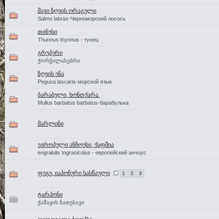
შავი ზღვის ორაგული
Salmo labrax-Черноморский лосось
თინუსი
Thunnus thynnus - тунец
გრუპერი
ქორჭილასებრი
ზღვის ენა
Pegusa lascaris-морской язык
ბარაბული, ხონთქარა.
Mullus barbatus barbatus-барабулька
მარლინი
ევროპული ანჩოუსი, ქაფშია
engralulis tngrasicolus - европейский анчоус
ფუგუ, იაპონური სასწაული
1
2
3
ტარპონი
ქაშაყის ნათესავი