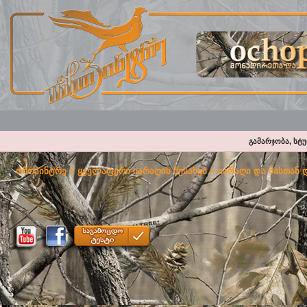
გამარჯობა, სტ
ოჩოპინტრე
>
ყველაფერი იარაღის შესახებ
>
იარაღი და მასთან 