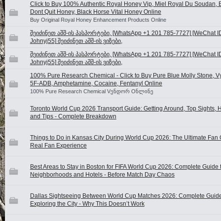
Click to Buy 100% Authentic Royal Honey Vip, Miel Royal Du Soudan, B
Dont Quit Honey, Black Horse Vital Honey Online
Buy Original Royal Honey Enhancement Products Online
შეიძინეთ აშშ-ის პასპორტები, [WhatsApp +1 201 785-7727] [WeChat I
Johnyj55] შეიძინეთ აშშ-ის ვიზები,
შეიძინეთ აშშ-ის პასპორტები, [WhatsApp +1 201 785-7727] [WeChat I
Johnyj55] შეიძინეთ აშშ-ის ვიზები,
100% Pure Research Chemical - Click to Buy Pure Blue Molly Stone, V
5F-ADB, Amphetamine, Cocaine, Fentanyl Online
100% Pure Research Chemical Vენდორ Oნლინე
Toronto World Cup 2026 Transport Guide: Getting Around, Top Sights, H
and Tips - Complete Breakdown
Things to Do in Kansas City During World Cup 2026: The Ultimate Fan 
Real Fan Experience
Best Areas to Stay in Boston for FIFA World Cup 2026: Complete Guide 
Neighborhoods and Hotels - Before Match Day Chaos
Dallas Sightseeing Between World Cup Matches 2026: Complete Guide
Exploring the City - Why This Doesn’t Work