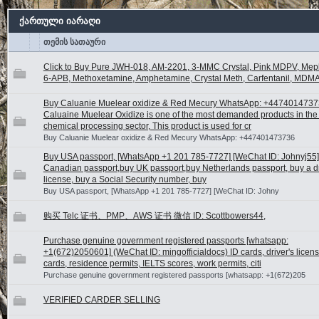
ქართული იარაღი
თემის სათაური
Click to Buy Pure JWH-018, AM-2201, 3-MMC Crystal, Pink MDPV, Me
6-APB, Methoxetamine, Amphetamine, Crystal Meth, Carfentanil, MDMA
Buy Caluanie Muelear oxidize & Red Mecury WhatsApp: +447401473
Caluaine Muelear Oxidize is one of the most demanded products in the 
chemical processing sector, This product is used for cr
Buy Caluanie Muelear oxidize & Red Mecury WhatsApp: +447401473736
Buy USA passport, [WhatsApp +1 201 785-7727] [WeChat ID: Johnyj55]
Canadian passport,buy UK passport,buy Netherlands passport, buy a dr
license, buy a Social Security number, buy
Buy USA passport, [WhatsApp +1 201 785-7727] [WeChat ID: Johny
购买 Telc 证书、PMP、AWS 证书 微信 ID: Scottbowers44,
Purchase genuine government registered passports [whatsapp:
+1(672)2050601] (WeChat ID: mingofficialdocs) ID cards, driver's licen
cards, residence permits, IELTS scores, work permits, citi
Purchase genuine government registered passports [whatsapp: +1(672)205
VERIFIED CARDER SELLING