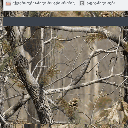
აქტიური თემა (ახალი პოსტები არ არის)
გადატანილი თემა