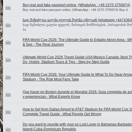
Buy real and fake passport online, (WhatsApp : +49 1575 3756974)
Buy real and fake passport online, (WhatsApp : +49 1575 3756974) Buy d
სად შემიძლია ყალბი ფულის შეძენა ონლაინ (whatsapp +4474364
სად შემიძლია ყალბი ფულის, მართვის მოწმობების, პირადობის მო
პა
FIFA World Cup 2026: The Ultimate Guide to Estadio Akron Area - W
& See - The Real Journey
Ultimate World Cup 2026 Travel Guide USA Mexico Canada: Best Th
Do, Hotels, Stadium Tours & Tips - Step-by-Step Guide
FIFA World Cup 2026: Your Ultimate Guide to What To Do Near Arr
Stadium - The Risk Most Fans Take
Que hacer en Boston durante el Mundial 2026: Guia completa de ac
y experiencias - What Experts Know
How to Get from Dallas Airport to AT&T Stadium for FIFA World Cup 2
Complete Travel Guide - What People Get Wrong
Do you want to reunite with your ex Lost Lover in Bahamas-Barba
Island-Cuba-Dominican Republic