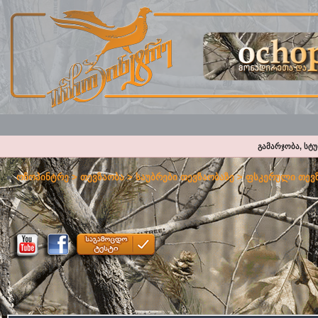
გამარჯობა, სტ
ოჩოპინტრე
>
თევზაობა
>
საუბრები თევზაობაზე
>
ფსკერული თევზ