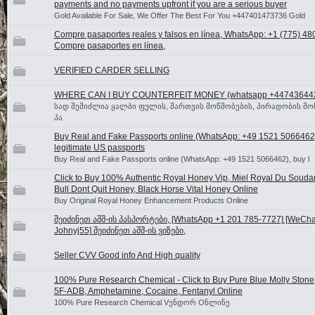
payments and no payments upfront if you are a serious buyer
Gold Available For Sale, We Offer The Best For You +447401473736 Gold
Compre pasaportes reales y falsos en línea, WhatsApp: +1 (775) 4
Compre pasaportes en línea,
VERIFIED CARDER SELLING
WHERE CAN I BUY COUNTERFEIT MONEY (‪whatsapp +44743644
სად შემიძლია ყალბი ფულის, მართვის მოწმობების, პირადობის მო
პა
Buy Real and Fake Passports online (WhatsApp: +49 1521 5066462
legitimate US passports
Buy Real and Fake Passports online (WhatsApp: +49 1521 5066462), buy l
Click to Buy 100% Authentic Royal Honey Vip, Miel Royal Du Souda
Bull Dont Quit Honey, Black Horse Vital Honey Online
Buy Original Royal Honey Enhancement Products Online
შეიძინეთ აშშ-ის პასპორტები, [WhatsApp +1 201 785-7727] [WeChat
Johnyj55] შეიძინეთ აშშ-ის ვიზები,
Seller CVV Good info And High quality
100% Pure Research Chemical - Click to Buy Pure Blue Molly Stone
5F-ADB, Amphetamine, Cocaine, Fentanyl Online
100% Pure Research Chemical Vენდორ Oნლინე