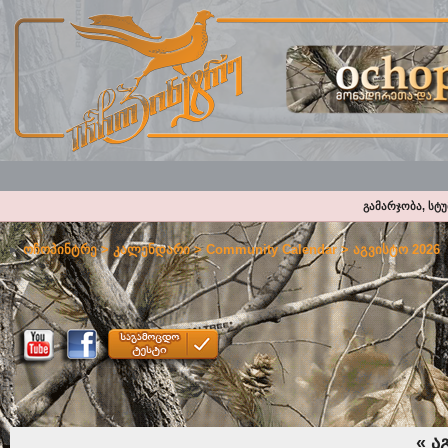
გამარჯობა, სტ
ოჩოპინტრე
>
კალენდარი
>
Community Calendar
> აგვისტო 2026
«
აგ