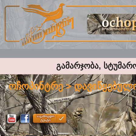
გამარჯობა, სტუმარ
ოჩოპინტრე
> დავიწყებულ