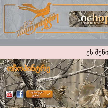
ეს მენ
ოჩოპინტრე