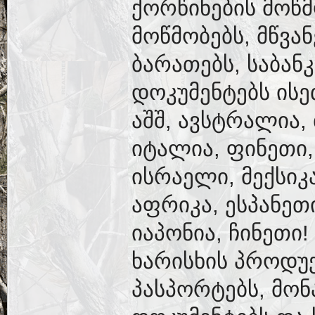
ქორწინების მოწ
მოწმობებს, მწვა
ბარათებს, საბან
დოკუმენტებს ისე
აშშ, ავსტრალია,
იტალია, ფინეთი,
ისრაელი, მექსიკ
აფრიკა, ესპანეთ
იაპონია, ჩინეთი
ხარისხის პროდუქ
პასპორტებს, მონ