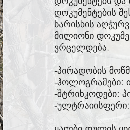
დოკუმენტებს და 
დოკუმენტების შე
ხარისხის აღჭურვ
მილიონი დოკუმ
ვრცელდება.
-პირადობის მოწმ
-ჰოლოგრამები: 
-შტრიხკოდები: პ
-ულტრაიისფერი:
ყალბი ფულის ყი