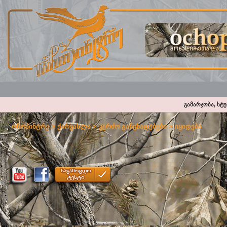
გამარჯობა, სტ
ოჩოპინტრე
>
ქარვასლა
>
კერძო განცხადებები
>
იყიდება