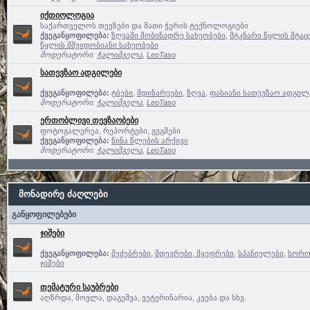
იქთიოლოგია
საქართველოს თევზები და მათი ჭერის ტექნოლოგიები
ქვეგანყოფილება:
ზღვაში მობინადრე სახეობები
,
მტკნარი წყლის მტაც
წყლის მშვიდობიანი სახეობები
მოდერატორი:
ჭალიმგელა
,
LeoTaso
სათევზაო ადგილები
ქვეგანყოფილება:
ტბები
,
მდინარეები
,
ზღვა
,
ფასიანი სათევზაო ადგილე
მოდერატორი:
ჭალიმგელა
,
LeoTaso
ერთობლივი თევზაობები
ფოტოგალერეა, რეპორტები, გეგმები
ქვეგანყოფილება:
წინა წლების არქივი
მოდერატორი:
ჭალიმგელა
,
LeoTaso
მონადირე ძაღლები
განყოფილებები
ჯიშები
ქვეგანყოფილება:
მეძებრები
,
მდევრები, მყეფრები
,
სპანიელები
,
სოროე
ჯიშები
თემატური საუბრები
აღზრდა, მოვლა, დაგეშვა, ვეტერინარია, კვება და სხვ.