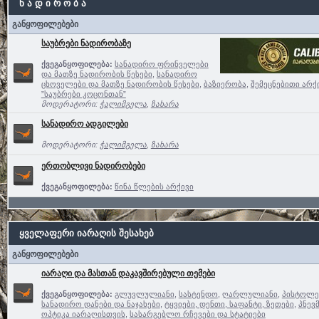
ნ ა დ ი რ ო ბ ა
განყოფილებები
საუბრები ნადირობაზე
ქვეგანყოფილება:
სანადირო ფრინველები
და მათზე ნადირობის წესები
,
სანადირო
ცხოველები და მათზე ნადირობის წესები
,
ბაზიერობა
,
შემეცნებითი არქ
”საუბრები კოცონთან”
მოდერატორი:
ჭალიმგელა
,
ზახარა
სანადირო ადგილები
მოდერატორი:
ჭალიმგელა
,
ზახარა
ერთობლივი ნადირობები
ქვეგანყოფილება:
წინა წლების არქივი
ყველაფერი იარაღის შესახებ
განყოფილებები
იარაღი და მასთან დაკავშირებული თემები
ქვეგანყოფილება:
გლუვლულიანი
,
სასტენდო
,
ღარლულიანი
,
პისტოლე
სანადირო დანები და ნაჯახები
,
ტყვიები, დენთი, საფანტი, ზეთები
,
პნევ
ოპტიკა იარაღისთვის
,
სასარგებლო რჩევები და სტატიები