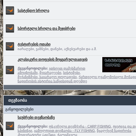
სასტენდო სროლა
სპორტული სროლა და შეჯიბრები
ტესტირების ოთახი
იარაღები, ვაზნები, დანები, აქსესუარები და ა.შ.
კლასიკური თოფების მოყვარულთათვის
ქვეგანყოფილება:
გთხოვთ დამეხმაროთ
ამოცნობაში
,
მეიარაღეები
,
სისტემები,
მექანიზმები, საიარაღო ფოლადები
,
ქართველი ღვაწლმოსილი მონად
ნადირობის ისტორია საწყისიდან დღემდე
თევზაობა
განყოფილებები
საუბრები თევზაობაზე
ქვეგანყოფილება:
ფსკერული თევზჭერა - CARP FISHING
,
ტივტივა და თ
სპინინგი
,
გაშოლტვით თევზაობა - FLY FISHING
,
წყალქვეშ ნადირობა
მოდერატორი:
LeoTaso
,
ჭალიმგელა