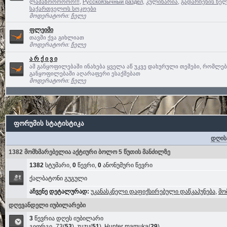
ლამაზოოოოოო!!!
,
Русскоязычный раздел
,
კულინარია
,
გადარჩენის ხელ
საქართველოს სოკოები
მოდერატორი:
ჩელე
ფლეიმი
თავში ქვა გიხლიათ
მოდერატორი:
ჩელე
ა რ ქ ი ვ ი
ამ განყოფილებაში ინახება ყველა აწ უკვე დახურული თემები, რომლე
განყოფილებაში აღარაფერი ესაქმებათ
მოდერატორი:
ჩელე
ფორუმის სტატისტიკა
დღის
1382 მომხმარებელია აქტიური ბოლო 5 წუთის მანძილზე
1382
სტუმარი,
0
წევრი,
0
ანონუმური წევრი
ქალბატონი გუგული
აჩვენე დეტალურად:
უკანასკნელი დაფიქსირებული დაწკაპუნება
,
მო
დღევანდელი იუბილარები
3
წევრია დღეს იუბილარი
გიორგი_73
(
53
),
zuzu
(
51
),
Hunter mamuka
(
29
)