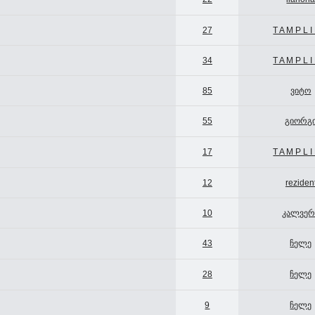
27
T A M P L I
34
T A M P L I
85
ვიტო
55
გიორგ
17
T A M P L I
12
reziden
10
კალვერ
43
ჩელე
28
ჩელე
9
ჩელე