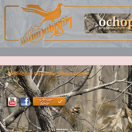
ოჩოპინტრე
>
სხვადასხვა
>
სხვა გასვლები