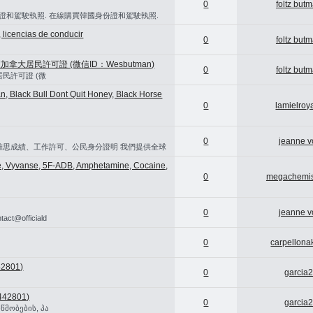
0
foltz but
份證和駕駛執照. 在線購買韓國身份證和駕駛執照.
licencias de conducir
0
foltz but
462) 購買加拿大居民許可證 (微信ID：Wesbutman)
0
foltz but
加拿大居民許可證 (微
n, Black Bull Dont Quit Honey, Black Horse
0
lamielroy
0
jeanne v
、居留證、雅思成績、工作許可、公民身分證明 我們提供全球
ne, Vyvanse, 5F-ADB, Amphetamine, Cocaine,
0
megachemi
0
jeanne v
t@officiald
0
carpellona
2801)
0
garcia
442801)
0
garcia
წმობების, პა