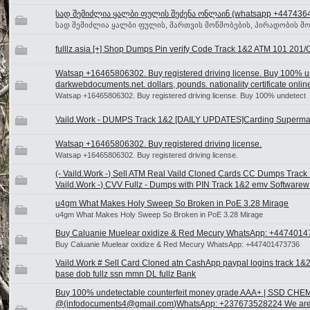
სად შემიძლია ყალბი ფულის შეძენა ონლაინ (whatsapp +447436
სად შემიძლია ყალბი ფულის, მართვის მოწმობების, პირადობის მო
fulllz.asia [+] Shop Dumps Pin verify Code Track 1&2 ATM 101 201/
Watsap +16465806302. Buy registered driving license. Buy 100% un
darkwebdocuments.net. dollars, pounds. nationality certificate onlin
Watsap +16465806302. Buy registered driving license. Buy 100% undetect
Vaild.Work - DUMPS Track 1&2 [DAILY UPDATES]Carding Superma
Watsap +16465806302. Buy registered driving license.
Watsap +16465806302. Buy registered driving license.
(- Vaild.Work -) Sell ATM Real Vaild Cloned Cards CC Dumps Track
Vaild.Work -) CVV Fullz - Dumps with PIN Track 1&2 emv Softwarew (
u4gm What Makes Holy Sweep So Broken in PoE 3.28 Mirage
u4gm What Makes Holy Sweep So Broken in PoE 3.28 Mirage
Buy Caluanie Muelear oxidize & Red Mecury WhatsApp: +447401
Buy Caluanie Muelear oxidize & Red Mecury WhatsApp: +447401473736
Vaild.Work # Sell Card Cloned atn CashApp paypal logins track 1
base dob fullz ssn mmn DL fullz Bank
Buy 100% undetectable counterfeit money grade AAA+ | SSD 
@(infodocuments4@gmail.com)WhatsApp: +237673528224 We are t