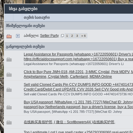
სხვა გასვლები
თემის სათაური
მნიშვნელოვანი თემები
აპინული:
Setter Party
1
2
3
» 6
განყოფილების თემები
Legal Assistance for Passports (whatsapp:+16722050601) Driver's 
https://officialdocssupport.com (whatsapp:+16722050601) Buy a real p
Legal Assistance for Passports (whatsapp:+16722050601) Driver's Li
Click to Buy Pure JWH-018, AM-2201, 3-MMC Crystal, Pink MDPV,
Amphetamine, Crystal Meth, Carfentanil, MDMA Online
Sell valid Cloned Cards Pin CCV DUMPS INFO GOOD +44740147
Credit Card/Debit Card UPDATE CVV 2026 Sell CVV Good info And 
Sell valid Cloned Cards Pin CCV DUMPS INFO GOOD +447401473736 H
Buy USA passport, [WhatsApp +1 201 785-7727] [WeChat ID: Johny
passport,buy Netherlands passport, buy a driver's license, buy a So
Buy USA passport, [WhatsApp +1 201 785-7727] [WeChat ID: Johny
在线购买真假护照, ( 微信：Scottbowers44 )在线购买护照,
Top Legitimate Lost Love spell caster +256793306060 real-world For