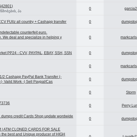
442801)
0
garcia
წმობების, პა
CCV FUllz all country + Cashapp transfer
0
dumpsto
detectable counterfeit euro.
e. We deal and specialize in helping y
0
markcarl
rket PP24 - CVV, PAYPAL, EBAY, SSH, SSN
0
dumpsto
0
markcarl
 1/2 Cashapp PayPal Bank Transfer (-
0
dumpsto
- Vaild.Work -) Sell Paypal/Cas
0
Storm
473736
0
Perry Lu
&2 dumps credit Cards Shop update wordwide
0
dumpsto
CHEM | ATM CLONED CARDS FOR SALE
he best and Unique producer of HIGH
0
Loyalty