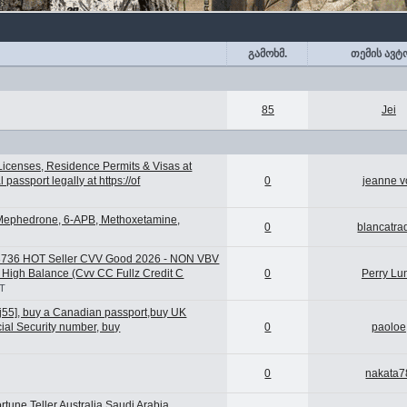
გამოხმ.
თემის ავტ
85
Jei
Licenses, Residence Permits & Visas at
assport legally at https://of
0
jeanne v
 Mephedrone, 6-APB, Methoxetamine,
0
blancatra
3736 HOT Seller CVV Good 2026 - NON VBV
High Balance (Cvv CC Fullz Credit C
0
Perry Lu
OT
j55], buy a Canadian passport,buy UK
cial Security number, buy
0
paoloe
0
nakata7
tune Teller Australia Saudi Arabia