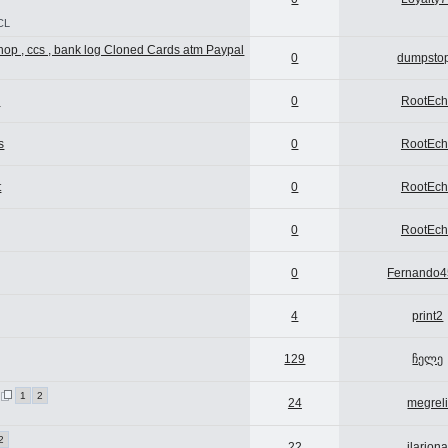
CL
hop , ccs , bank log Cloned Cards atm Paypal
0
dumpsto
s
0
RootEc
s
0
RootEc
t
0
RootEc
0
RootEc
0
Fernando
4
print2
129
ჩელე
1
2
24
megrel
2
22
ilarion