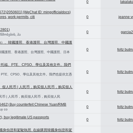
0
lakalak
672)2050601] (WeChat ID: mingofficialdocs)
res, work permits, citi
0
jeanne v
5
2801)
0
garcia
წმობების, პა
man）、韓國護照、香港護照、台灣護照、中國護
0
foltz but
）、韓國護照、香港護照、台灣護照、中國護照、日本
雅思、托福、PTE、CPSO、學位及其他文件。我們
0
foltz but
、托福、PTE、CPSO、學位及其他文件。我們也提供文憑
MB， 假人民币 | 人民币，购买假人民币，购买假人
0
foltz but
假人民币 | 人民币，购买假人民币，购买假人民
462) Buy counterfeit Chinese Yuan/RMB
0
foltz but
uy co
, buy legitimate US passports
0
foltz but
中國身份證和駕駛執照. 在線購買韓國身份證和駕