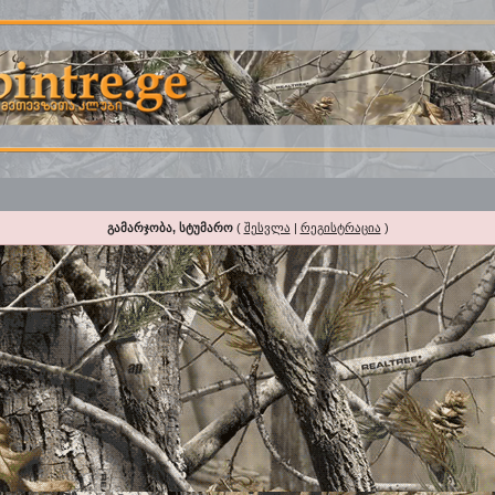
გამარჯობა, სტუმარო
(
შესვლა
|
რეგისტრაცია
)