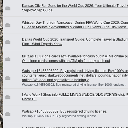
Kansas City Fan Zone for the World Cup 2026: Your Ultimate Travel 
Step-by-Step Guide
Whistler Day Trip from Vancouver During FIFA World Cup 2026: Com
Guide to Mountain Adventures & World Cup Events - The Risk Most 
Dallas World Cup 2026 Transport Guide: Complete Travel & Stadiu
Plan - What Experts Know
fulllz.asia [+] clone cards atm available for cash out in ATMs online 
Our clone cards comes with an ATM pin for easy cash out
Watsap +16465806302. Buy registered driving license. Buy 100% u
counterfeit euro. darkwebdocuments.net. dollars, pounds. nationality 
online. We deal and specialize in helping y
Watsap +16465806302. Buy registered driving license. Buy 100% undetect
! Vaild.Work ! Shop info FULLZ MMN,SSN/DOB/DL/CS/CR/BG etc), 
Photo DL
Watsap +16465806302. Buy registered driving license.
Watsap +16465806302. Buy registered driving license.