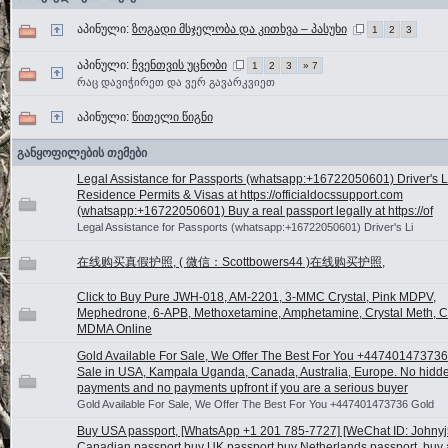
აპინული:
ზოგადი მსჯელობა და კითხვა – პასუხი
1
2
3
აპინული:
ჩვენთვის უცნობი
1
2
3
» 7
რაც დავიჭირეთ და ვერ გავარკვიეთ
აპინული:
წითელი წიგნი
განყოფილების თემები
Legal Assistance for Passports (whatsapp:+16722050601) Driver's L
Residence Permits & Visas at https://officialdocssupport.com
(whatsapp:+16722050601) Buy a real passport legally at https://of
Legal Assistance for Passports (whatsapp:+16722050601) Driver's Li
在线购买真假护照, ( 微信：Scottbowers44 )在线购买护照,
Click to Buy Pure JWH-018, AM-2201, 3-MMC Crystal, Pink MDPV,
Mephedrone, 6-APB, Methoxetamine, Amphetamine, Crystal Meth, Ca
MDMA Online
Gold Available For Sale, We Offer The Best For You +447401473736
Sale in USA, Kampala Uganda, Canada, Australia, Europe. No hidd
payments and no payments upfront if you are a serious buyer
Gold Available For Sale, We Offer The Best For You +447401473736 Gold
Buy USA passport, [WhatsApp +1 201 785-7727] [WeChat ID: Johnyj5
Canadian passport,buy UK passport,buy Netherlands passport, buy a