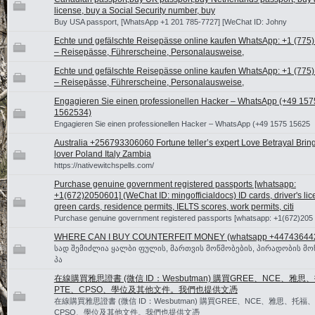
license, buy a Social Security number, buy
Buy USA passport, [WhatsApp +1 201 785-7727] [WeChat ID: Johny
Echte und gefälschte Reisepässe online kaufen WhatsApp: +1 (775
– Reisepässe, Führerscheine, Personalausweise,
Echte und gefälschte Reisepässe online kaufen WhatsApp: +1 (775
– Reisepässe, Führerscheine, Personalausweise,
Engagieren Sie einen professionellen Hacker – WhatsApp (+49 157
1562534)
Engagieren Sie einen professionellen Hacker – WhatsApp (+49 1575 15625
Australia +256793306060 Fortune teller’s expert Love Betrayal Bring
lover Poland Italy Zambia
https://nativewitchspells.com/
Purchase genuine government registered passports [whatsapp:
+1(672)2050601] (WeChat ID: mingofficialdocs) ID cards, driver's lic
green cards, residence permits, IELTS scores, work permits, citi
Purchase genuine government registered passports [whatsapp: +1(672)205
WHERE CAN I BUY COUNTERFEIT MONEY (‪whatsapp +44743644
სად შემიძლია ყალბი ფულის, მართვის მოწმობების, პირადობის მო
პა
在線購買雅思證書 (微信 ID：Wesbutman) 購買GREE、NCE、雅思
PTE、CPSO、學位及其他文件。我們也提供文憑
在線購買雅思證書 (微信 ID：Wesbutman) 購買GREE、NCE、雅思、托福、
CPSO、學位及其他文件。我們也提供文憑