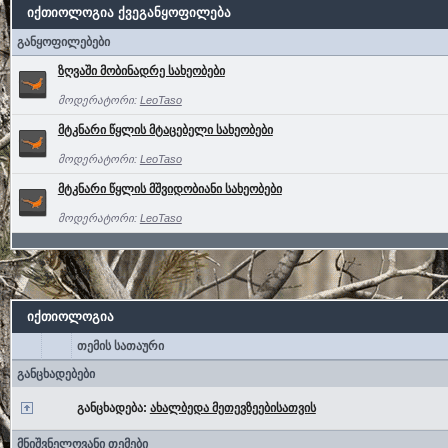
იქთიოლოგია ქვეგანყოფილება
განყოფილებები
ზღვაში მობინადრე სახეობები
მოდერატორი:
LeoTaso
მტკნარი წყლის მტაცებელი სახეობები
მოდერატორი:
LeoTaso
მტკნარი წყლის მშვიდობიანი სახეობები
მოდერატორი:
LeoTaso
იქთიოლოგია
თემის სათაური
განცხადებები
განცხადება:
ახალბედა მეთევზეებისათვის
მნიშვნელოვანი თემები