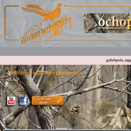
გამარჯობა, სტ
ოჩოპინტრე
>
თევზაობა
>
იქთიოლოგია