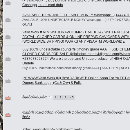
(+ Vaild.Work +) Buy Dumps Track 1&2 Clone Cards genuine ATM P
Cashapp, credit card data
AVAILABLE 100% UNDETECTABLE MONEY Whatsapp:…(+447401
AVAILABLE 100% UNDETECTABLE MONEY Whatsapp:…(+447401473736)
QUALI
Vaild.Work # ATM WITHDRAW DUMPS TRACK 1&2 WITH PIN CAS
PAYPAL- CLONED CARDS & ONLINE PREPAID CVV CARDS WIT
(WORLDWIDE SHIPPING) WORKS ANY VISA ATM WORLDWIDE
Buy 100% undetectable counterfeit money grade AAA+ | SSD CHEM
CLONED CARDS FOR SALE @(infodocuments4@gmail.com)Whats
+237673528224 We are the best and Unique producer of HIGH QU
Undete
Buy 100% undetectable counterfeit money grade AAA+ | SSD CHEM | ATM 
(N) WWW.Vaild.Work (N) Best DARKWEB Online Shop For Ya EBT d
Dumps,Bank Logs, (Cc & Cvv) & Fullz
მდინარის კიბო
1
2
3
» 5
თევზის სხვადასხვა ჯიშისთვის დამახასიათებელი მაქსიმალური ზო
წონა
გუწუს გადასახლება აღმოსავლეთში