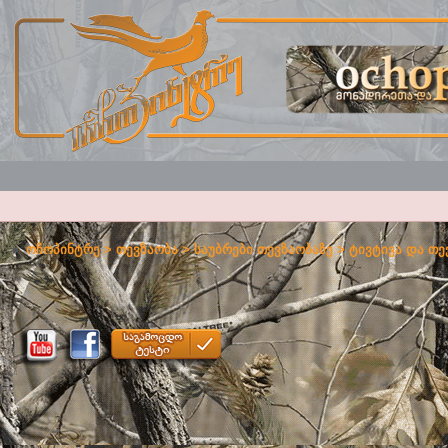
ოჩოპინტრე
>
თევზაობა
>
საუბრები თევზაობაზე
>
ტივტივა და თე