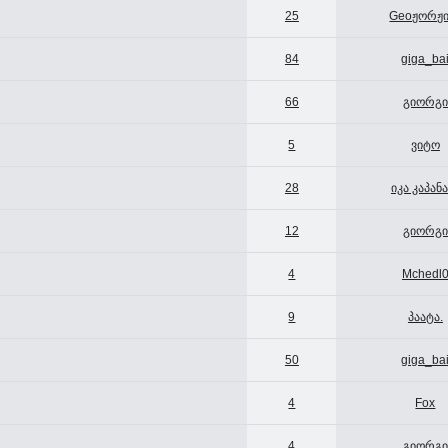
25
Geoჟორჟი
84
giga_ba
66
გიორგი
5
ვიტო
28
იკა კაპან
12
გიორგი
4
Mchedl
9
პაატა.
50
giga_ba
4
Fox
4
გიორგი