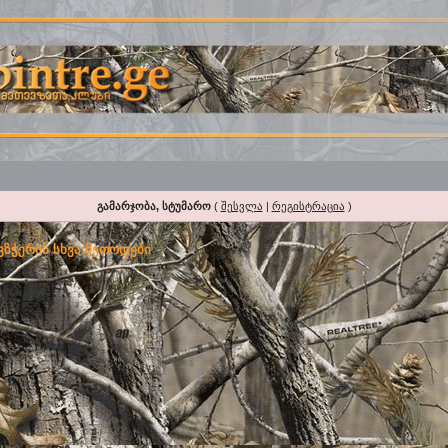
გამარჯობა, სტუმარო
(
შესვლა
|
რეგისტრაცია
)
ვზჭერის სხვა მეთოდები