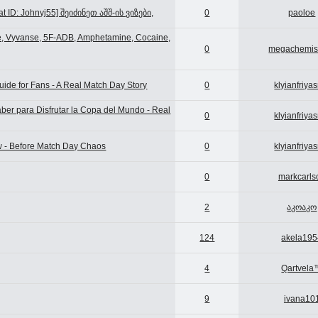
 ID: Johnyj55] შეიძინეთ აშშ-ის ვიზები,
0
paoloe
ne, Vyvanse, 5F-ADB, Amphetamine, Cocaine,
0
megachemis
ide for Fans - A Real Match Day Story
0
klyianfriya
ber para Disfrutar la Copa del Mundo - Real
0
klyianfriya
w - Before Match Day Chaos
0
klyianfriya
0
markcarls
2
აკოაკო
124
akela195
4
Qartvela
9
ivana10