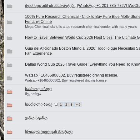
შეიძინეთ აშშ-ის პასპორტები, [WhatsApp +1 201 785-7727] [WeChat
100% Pure Research Chemical - Click to Buy Pure Blue Molly Sto
Fentanyl Online
Mega Chemical Island is a top research chemical vendor with many years
How to Travel Between World Cup 2026 Host Cities: The Ultimate Gu
Guia del Aficionado Boston Mundial 2026: Todo lo que Necesitas Sa
Fan Experience
Dallas World Cup 2026 Travel Guide: Everything You Need To Kno
Watsap +16465806302. Buy registered driving license.
Watsap +16465806302. Buy registered driving license.
სასროლი ბადე
შეკითხვა
სასროლი ბადე
1
2
3
» 9
ვანკა-სტანკა
სრიალა ტივტივას მონტაჟი