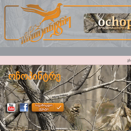
ეს
ოჩოპინტრე