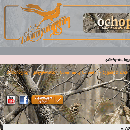
გამარჯობა, სტ
ოჩოპინტრე
>
კალენდარი
>
Community Calendar
> აგვისტო 2026
«
აგ