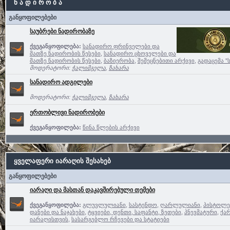
ნ ა დ ი რ ო ბ ა
განყოფილებები
საუბრები ნადირობაზე
ქვეგანყოფილება:
სანადირო ფრინველები და
მათზე ნადირობის წესები
,
სანადირო ცხოველები და
მათზე ნადირობის წესები
,
ბაზიერობა
,
შემეცნებითი არქივი
,
გადაცემა ”
მოდერატორი:
ჭალიმგელა
,
ზახარა
სანადირო ადგილები
მოდერატორი:
ჭალიმგელა
,
ზახარა
ერთობლივი ნადირობები
ქვეგანყოფილება:
წინა წლების არქივი
ყველაფერი იარაღის შესახებ
განყოფილებები
იარაღი და მასთან დაკავშირებული თემები
ქვეგანყოფილება:
გლუვლულიანი
,
სასტენდო
,
ღარლულიანი
,
პისტოლე
დანები და ნაჯახები
,
ტყვიები, დენთი, საფანტი, ზეთები
,
პნევმატური
,
ქა
იარაღისთვის
,
სასარგებლო რჩევები და სტატიები