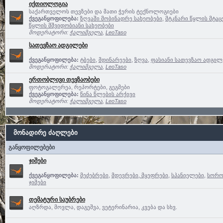
იქთიოლოგია
საქართველოს თევზები და მათი ჭერის ტექნოლოგიები
ქვეგანყოფილება:
ზღვაში მობინადრე სახეობები
,
მტკნარი წყლის მტაც
წყლის მშვიდობიანი სახეობები
მოდერატორი:
ჭალიმგელა
,
LeoTaso
სათევზაო ადგილები
ქვეგანყოფილება:
ტბები
,
მდინარეები
,
ზღვა
,
ფასიანი სათევზაო ადგილე
მოდერატორი:
ჭალიმგელა
,
LeoTaso
ერთობლივი თევზაობები
ფოტოგალერეა, რეპორტები, გეგმები
ქვეგანყოფილება:
წინა წლების არქივი
მოდერატორი:
ჭალიმგელა
,
LeoTaso
მონადირე ძაღლები
განყოფილებები
ჯიშები
ქვეგანყოფილება:
მეძებრები
,
მდევრები, მყეფრები
,
სპანიელები
,
სოროე
ჯიშები
თემატური საუბრები
აღზრდა, მოვლა, დაგეშვა, ვეტერინარია, კვება და სხვ.