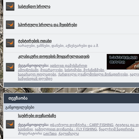
სასტენდო სროლა
სპორტული სროლა და შეჯიბრები
ტესტირების ოთახი
იარაღები, ვაზნები, დანები, აქსესუარები და ა.შ.
კლასიკური თოფების მოყვარულთათვის
ქვეგანყოფილება:
გთხოვთ დამეხმაროთ
ამოცნობაში
,
მეიარაღეები
,
სისტემები, მექანიზმები,
საიარაღო ფოლადები
,
ქართველი ღვაწლმოსილი მონადირეები
,
გალე
საწყისიდან დღემდე
თევზაობა
განყოფილებები
საუბრები თევზაობაზე
ქვეგანყოფილება:
ფსკერული თევზჭერა - CARP FISHING
,
ტივტივა და თ
სპინინგი
,
გაშოლტვით თევზაობა - FLY FISHING
,
წყალქვეშ ნადირობა
მოდერატორი:
LeoTaso
,
ჭალიმგელა