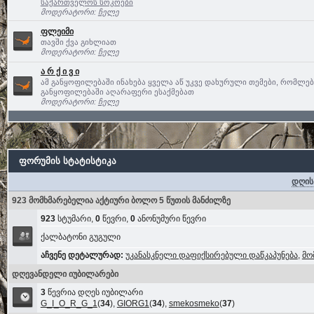
საქართველოს სოკოები
მოდერატორი:
ჩელე
ფლეიმი
თავში ქვა გიხლიათ
მოდერატორი:
ჩელე
ა რ ქ ი ვ ი
ამ განყოფილებაში ინახება ყველა აწ უკვე დახურული თემები, რომლე
განყოფილებაში აღარაფერი ესაქმებათ
მოდერატორი:
ჩელე
ფორუმის სტატისტიკა
დღის
923 მომხმარებელია აქტიური ბოლო 5 წუთის მანძილზე
923
სტუმარი,
0
წევრი,
0
ანონუმური წევრი
ქალბატონი გუგული
აჩვენე დეტალურად:
უკანასკნელი დაფიქსირებული დაწკაპუნება
,
მო
დღევანდელი იუბილარები
3
წევრია დღეს იუბილარი
G_I_O_R_G_1
(
34
),
GIORG1
(
34
),
smekosmeko
(
37
)