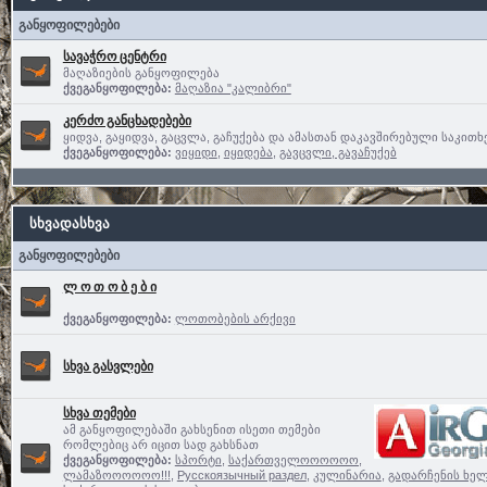
განყოფილებები
სავაჭრო ცენტრი
მაღაზიების განყოფილება
ქვეგანყოფილება:
მაღაზია "კალიბრი"
კერძო განცხადებები
ყიდვა, გაყიდვა, გაცვლა, გაჩუქება და ამასთან დაკავშირებული საკითხ
ქვეგანყოფილება:
ვიყიდი
,
იყიდება
,
გავცვლი, გავაჩუქებ
სხვადასხვა
განყოფილებები
ლ ო თ ო ბ ე ბ ი
ქვეგანყოფილება:
ლოთობების არქივი
სხვა გასვლები
სხვა თემები
ამ განყოფილებაში გახსენით ისეთი თემები
რომლებიც არ იცით სად გახსნათ
ქვეგანყოფილება:
სპორტი
,
საქართველოოოოოო,
ლამაზოოოოოო!!!
,
Русскоязычный раздел
,
კულინარია
,
გადარჩენის ხელ