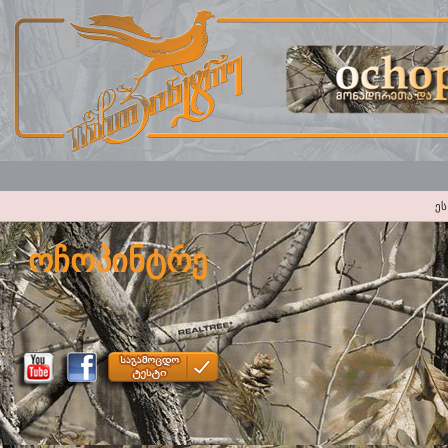
ეს
ოჩოპინტრე