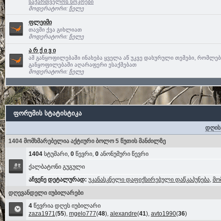
საქართველოს სოკოები
მოდერატორი:
ჩელე
ფლეიმი
თავში ქვა გიხლიათ
მოდერატორი:
ჩელე
ა რ ქ ი ვ ი
ამ განყოფილებაში ინახება ყველა აწ უკვე დახურული თემები, რომლე
განყოფილებაში აღარაფერი ესაქმებათ
მოდერატორი:
ჩელე
ფორუმის სტატისტიკა
დღის
1404 მომხმარებელია აქტიური ბოლო 5 წუთის მანძილზე
1404
სტუმარი,
0
წევრი,
0
ანონუმური წევრი
ქალბატონი გუგული
აჩვენე დეტალურად:
უკანასკნელი დაფიქსირებული დაწკაპუნება
,
მო
დღევანდელი იუბილარები
4
წევრია დღეს იუბილარი
zaza1971
(
55
),
mgelo777
(
48
),
alexandre
(
41
),
avto1990
(
36
)