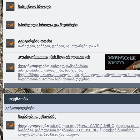
სასტენდო სროლა
სპორტული სროლა და შეჯიბრები
ტესტირების ოთახი
იარაღები, ვაზნები, დანები, აქსესუარები და ა.შ.
კლასიკური თოფების მოყვარულთათვის
ქვეგანყოფილება:
გთხოვთ დამეხმაროთ
ამოცნობაში
,
მეიარაღეები
,
სისტემები,
მექანიზმები, საიარაღო ფოლადები
,
ქართველი ღვაწლმოსილი მონად
ნადირობის ისტორია საწყისიდან დღემდე
თევზაობა
განყოფილებები
საუბრები თევზაობაზე
ქვეგანყოფილება:
ფსკერული თევზჭერა - CARP FISHING
,
ტივტივა და თ
სპინინგი
,
გაშოლტვით თევზაობა - FLY FISHING
,
წყალქვეშ ნადირობა
მოდერატორი:
LeoTaso
,
ჭალიმგელა