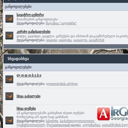
განყოფილებები
სავაჭრო ცენტრი
მაღაზიების განყოფილება
ქვეგანყოფილება:
მაღაზია "კალიბრი"
კერძო განცხადებები
ყიდვა, გაყიდვა, გაცვლა, გაჩუქება და ამასთან დაკავშირებული საკითხ
ქვეგანყოფილება:
ვიყიდი
,
იყიდება
,
გავცვლი, გავაჩუქებ
სხვადასხვა
განყოფილებები
ლ ო თ ო ბ ე ბ ი
ქვეგანყოფილება:
ლოთობების არქივი
სხვა გასვლები
სხვა თემები
ამ განყოფილებაში გახსენით ისეთი თემები
რომლებიც არ იცით სად გახსნათ
ქვეგანყოფილება:
სპორტი
,
საქართველოოოოოო,
ლამაზოოოოოო!!!
,
Русскоязычный раздел
,
კულინარია
,
გადარჩენის ხელ