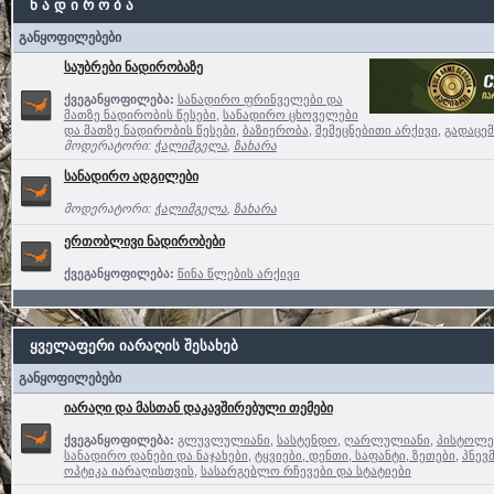
ნ ა დ ი რ ო ბ ა
განყოფილებები
საუბრები ნადირობაზე
ქვეგანყოფილება:
სანადირო ფრინველები და
მათზე ნადირობის წესები
,
სანადირო ცხოველები
და მათზე ნადირობის წესები
,
ბაზიერობა
,
შემეცნებითი არქივი
,
გადაცემ
მოდერატორი:
ჭალიმგელა
,
ზახარა
სანადირო ადგილები
მოდერატორი:
ჭალიმგელა
,
ზახარა
ერთობლივი ნადირობები
ქვეგანყოფილება:
წინა წლების არქივი
ყველაფერი იარაღის შესახებ
განყოფილებები
იარაღი და მასთან დაკავშირებული თემები
ქვეგანყოფილება:
გლუვლულიანი
,
სასტენდო
,
ღარლულიანი
,
პისტოლე
სანადირო დანები და ნაჯახები
,
ტყვიები, დენთი, საფანტი, ზეთები
,
პნევ
ოპტიკა იარაღისთვის
,
სასარგებლო რჩევები და სტატიები