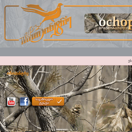
ეს
ოჩოპინტრე