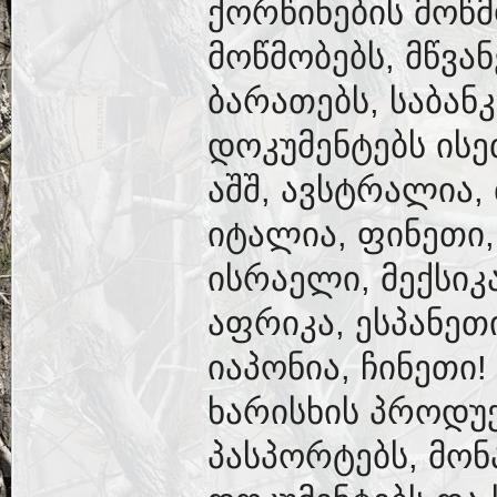
ქორწინების მოწ
მოწმობებს, მწვა
ბარათებს, საბან
დოკუმენტებს ისე
აშშ, ავსტრალია,
იტალია, ფინეთი,
ისრაელი, მექსიკ
აფრიკა, ესპანეთ
იაპონია, ჩინეთი
ხარისხის პროდუქ
პასპორტებს, მონ