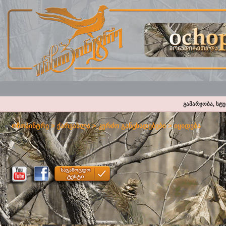
გამარჯობა, სტ
ოჩოპინტრე
>
ქარვასლა
>
კერძო განცხადებები
>
იყიდება