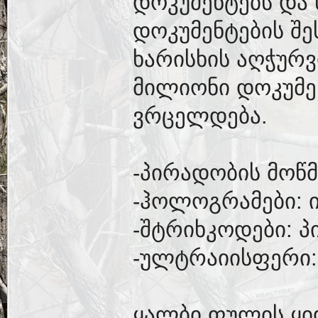
დოკუმენტებს და 
დოკუმენტების შე
ხარისხის აღჭურვ
მილიონი დოკუმ
ვრცელდება.
-პირადობის მოწმ
-ჰოლოგრამები: 
-შტრიხკოდები: პ
-ულტრაიისფერი:
ყალბი ფულის ყი