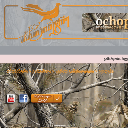
გამარჯობა, სტ
ოჩოპინტრე
>
ქარვასლა
>
კერძო განცხადებები
>
იყიდება