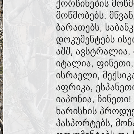
ქორწინების მოწ
მოწმობებს, მწვა
ბარათებს, საბან
დოკუმენტებს ისე
აშშ, ავსტრალია,
იტალია, ფინეთი,
ისრაელი, მექსიკ
აფრიკა, ესპანეთ
იაპონია, ჩინეთი
ხარისხის პროდუქ
პასპორტებს, მონ