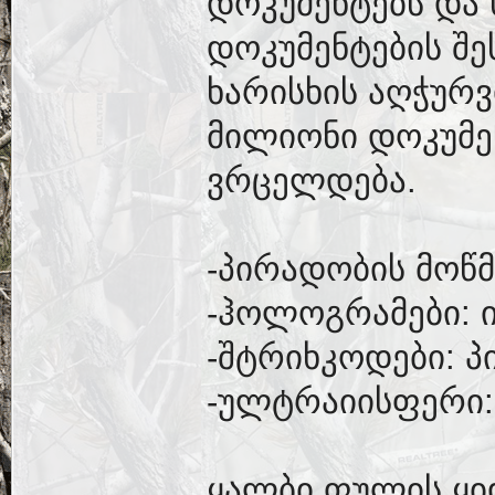
დოკუმენტებს და 
დოკუმენტების შე
ხარისხის აღჭურვ
მილიონი დოკუმ
ვრცელდება.
-პირადობის მოწმ
-ჰოლოგრამები: 
-შტრიხკოდები: პ
-ულტრაიისფერი:
ყალბი ფულის ყი