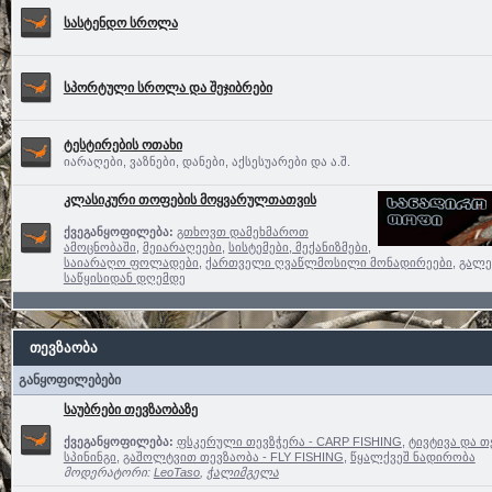
სასტენდო სროლა
სპორტული სროლა და შეჯიბრები
ტესტირების ოთახი
იარაღები, ვაზნები, დანები, აქსესუარები და ა.შ.
კლასიკური თოფების მოყვარულთათვის
ქვეგანყოფილება:
გთხოვთ დამეხმაროთ
ამოცნობაში
,
მეიარაღეები
,
სისტემები, მექანიზმები,
საიარაღო ფოლადები
,
ქართველი ღვაწლმოსილი მონადირეები
,
გალე
საწყისიდან დღემდე
თევზაობა
განყოფილებები
საუბრები თევზაობაზე
ქვეგანყოფილება:
ფსკერული თევზჭერა - CARP FISHING
,
ტივტივა და თ
სპინინგი
,
გაშოლტვით თევზაობა - FLY FISHING
,
წყალქვეშ ნადირობა
მოდერატორი:
LeoTaso
,
ჭალიმგელა