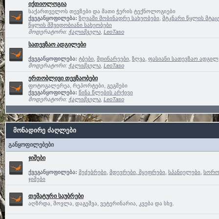
იქთიოლოგია
საქართველოს თევზები და მათი ჭერის ტექნოლოგიები
ქვეგანყოფილება:
ზღვაში მობინადრე სახეობები
,
მტკნარი წყლის მტაც
წყლის მშვიდობიანი სახეობები
მოდერატორი:
ჭალიმგელა
,
LeoTaso
სათევზაო ადგილები
ქვეგანყოფილება:
ტბები
,
მდინარეები
,
ზღვა
,
ფასიანი სათევზაო ადგილე
მოდერატორი:
ჭალიმგელა
,
LeoTaso
ერთობლივი თევზაობები
ფოტოგალერეა, რეპორტები, გეგმები
ქვეგანყოფილება:
წინა წლების არქივი
მოდერატორი:
ჭალიმგელა
,
LeoTaso
მონადირე ძაღლები
განყოფილებები
ჯიშები
ქვეგანყოფილება:
მეძებრები
,
მდევრები, მყეფრები
,
სპანიელები
,
სოროე
ჯიშები
თემატური საუბრები
აღზრდა, მოვლა, დაგეშვა, ვეტერინარია, კვება და სხვ.