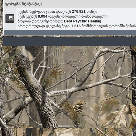
ფორუმის სტატისტიკა
ჩვენმა წევრებმა ჯამში დაწერეს
276,921
პოსტი
ჩვენ გვყავს
8,094
რეგისტრირებული მომხმარებელი
ბოლოს დარეგისტრირდა:
Best Psychic Healing
ერთდროულად ყველაზე მეტი,
7,616
მომხმარებლის ფორუმში შემო