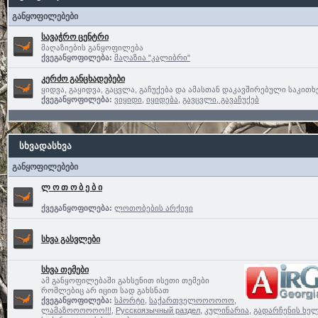
განყოფილებები
სავაჭრო ცენტრი
მაღაზიების განყოფილება
ქვეგანყოფილება:
მაღაზია "კალიბრი"
კერძო განცხადებები
ყიდვა, გაყიდვა, გაცვლა, გაჩუქება და ამასთან დაკავშირებული საკითხ
ქვეგანყოფილება:
ვიყიდი
,
იყიდება
,
გავცვლი, გავაჩუქებ
სხვადასხვა
განყოფილებები
ლ ო თ ო ბ ე ბ ი
ქვეგანყოფილება:
ლოთობების არქივი
სხვა გასვლები
სხვა თემები
ამ განყოფილებაში გახსენით ისეთი თემები
რომლებიც არ იცით სად გახსნათ
ქვეგანყოფილება:
სპორტი
,
საქართველოოოოოო,
ლამაზოოოოოო!!!
,
Русскоязычный раздел
,
კულინარია
,
გადარჩენის ხელ