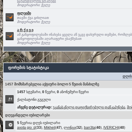
საქართველოს სოკოები
მოდერატორი:
ჩელე
ფლეიმი
თავში ქვა გიხლიათ
მოდერატორი:
ჩელე
ა რ ქ ი ვ ი
ამ განყოფილებაში ინახება ყველა აწ უკვე დახურული თემები, რომლე
განყოფილებაში აღარაფერი ესაქმებათ
მოდერატორი:
ჩელე
ფორუმის სტატისტიკა
დღის
1457 მომხმარებელია აქტიური ბოლო 5 წუთის მანძილზე
1457
სტუმარი,
0
წევრი,
0
ანონუმური წევრი
ქალბატონი გუგული
აჩვენე დეტალურად:
უკანასკნელი დაფიქსირებული დაწკაპუნება
,
მო
დღევანდელი იუბილარები
5
წევრია დღეს იუბილარი
axota gio :d
(
33
),
Mikheil
(
47
),
ლონგი
(
32
),
ban3ta
(
40
),
IVERICHI
(
40
)