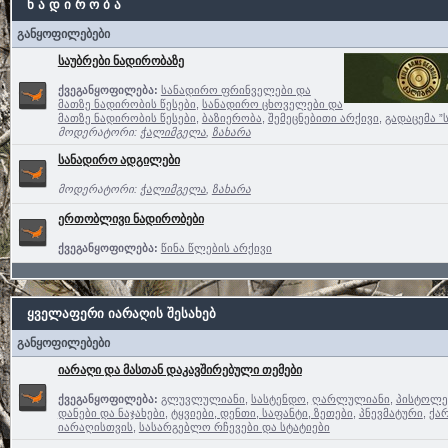
ნ ა დ ი რ ო ბ ა
განყოფილებები
საუბრები ნადირობაზე
ქვეგანყოფილება:
სანადირო ფრინველები და
მათზე ნადირობის წესები
,
სანადირო ცხოველები და
მათზე ნადირობის წესები
,
ბაზიერობა
,
შემეცნებითი არქივი
,
გადაცემა ”
მოდერატორი:
ჭალიმგელა
,
ზახარა
სანადირო ადგილები
მოდერატორი:
ჭალიმგელა
,
ზახარა
ერთობლივი ნადირობები
ქვეგანყოფილება:
წინა წლების არქივი
ყველაფერი იარაღის შესახებ
განყოფილებები
იარაღი და მასთან დაკავშირებული თემები
ქვეგანყოფილება:
გლუვლულიანი
,
სასტენდო
,
ღარლულიანი
,
პისტოლე
დანები და ნაჯახები
,
ტყვიები, დენთი, საფანტი, ზეთები
,
პნევმატური
,
ქა
იარაღისთვის
,
სასარგებლო რჩევები და სტატიები