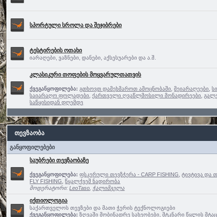
სპორტული სროლა და შეჯიბრები
ტესტირების ოთახი
იარაღები, ვაზნები, დანები, აქსესუარები და ა.შ.
კლასიკური თოფების მოყვარულთათვის
ქვეგანყოფილება:
გთხოვთ დამეხმაროთ ამოცნობაში
,
მეიარაღეები
,
ს
საიარაღო ფოლადები
,
ქართველი ღვაწლმოსილი მონადირეები
,
გალ
საწყისიდან დღემდე
თევზაობა
განყოფილებები
საუბრები თევზაობაზე
ქვეგანყოფილება:
ფსკერული თევზჭერა - CARP FISHING
,
ტივტივა და 
FLY FISHING
,
წყალქვეშ ნადირობა
მოდერატორი:
LeoTaso
,
ჭალიმგელა
იქთიოლოგია
საქართველოს თევზები და მათი ჭერის ტექნოლოგიები
ქვეგანყოფილება:
ზღვაში მობინადრე სახეობები
,
მტკნარი წყლის მტა