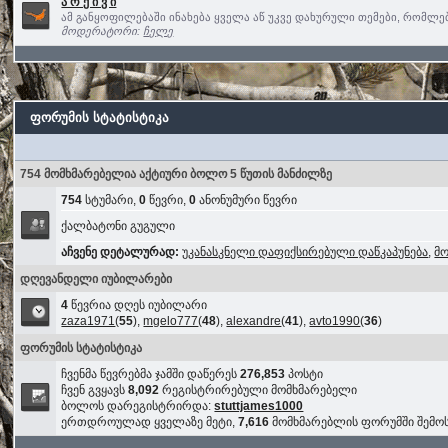
ა რ ქ ი ვ ი
ამ განყოფილებაში ინახება ყველა აწ უკვე დახურული თემები, რომლ
მოდერატორი:
ჩელე
ფორუმის სტატისტიკა
754 მომხმარებელია აქტიური ბოლო 5 წუთის მანძილზე
754
სტუმარი,
0
წევრი,
0
ანონუმური წევრი
ქალბატონი გუგული
აჩვენე დეტალურად:
უკანასკნელი დაფიქსირებული დაწკაპუნება
,
მ
დღევანდელი იუბილარები
4
წევრია დღეს იუბილარი
zaza1971
(
55
),
mgelo777
(
48
),
alexandre
(
41
),
avto1990
(
36
)
ფორუმის სტატისტიკა
ჩვენმა წევრებმა ჯამში დაწერეს
276,853
პოსტი
ჩვენ გვყავს
8,092
რეგისტრირებული მომხმარებელი
ბოლოს დარეგისტრირდა:
stuttjames1000
ერთდროულად ყველაზე მეტი,
7,616
მომხმარებლის ფორუმში შემ