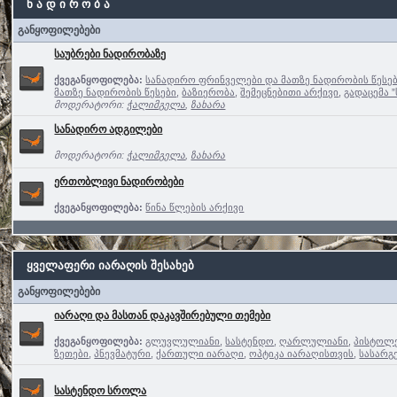
ნ ა დ ი რ ო ბ ა
განყოფილებები
საუბრები ნადირობაზე
ქვეგანყოფილება:
სანადირო ფრინველები და მათზე ნადირობის წესე
მათზე ნადირობის წესები
,
ბაზიერობა
,
შემეცნებითი არქივი
,
გადაცემა 
მოდერატორი:
ჭალიმგელა
,
ზახარა
სანადირო ადგილები
მოდერატორი:
ჭალიმგელა
,
ზახარა
ერთობლივი ნადირობები
ქვეგანყოფილება:
წინა წლების არქივი
ყველაფერი იარაღის შესახებ
განყოფილებები
იარაღი და მასთან დაკავშირებული თემები
ქვეგანყოფილება:
გლუვლულიანი
,
სასტენდო
,
ღარლულიანი
,
პისტოლე
ზეთები
,
პნევმატური
,
ქართული იარაღი
,
ოპტიკა იარაღისთვის
,
სასარგ
სასტენდო სროლა