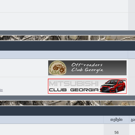
ბი
თემები
გა
56