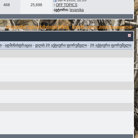
Jul 4 2016, 12:20
468
25,698
:
OFF TOPICS
ავტორი:
levanika
ამ ფორუმის ქუქი-ჩანაწერების წაშლა
·
მონიშნე ყველა პოსტი წაკითხულად
ი
·
ადმინისტრაცია
·
დღის 20 აქტიური ფორუმელი
·
20 აქტიური ფორუმელი