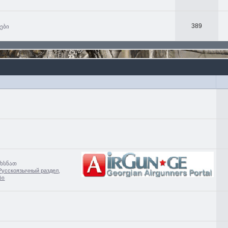
389
ხები
ახსნათ
Русскоязычный раздел
,
ბი