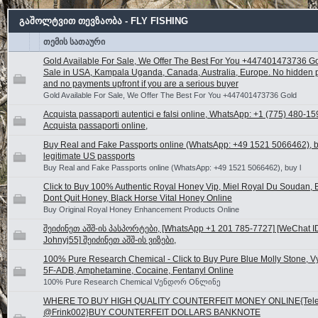
გაშოლტვით თევზაობა - FLY FISHING
თემის სათაური
Gold Available For Sale, We Offer The Best For You +447401473736 Go
Sale in USA, Kampala Uganda, Canada, Australia, Europe. No hidden
and no payments upfront if you are a serious buyer
Gold Available For Sale, We Offer The Best For You +447401473736 Gold
Acquista passaporti autentici e falsi online, WhatsApp: +1 (775) 480-15
Acquista passaporti online,
Buy Real and Fake Passports online (WhatsApp: +49 1521 5066462), 
legitimate US passports
Buy Real and Fake Passports online (WhatsApp: +49 1521 5066462), buy l
Click to Buy 100% Authentic Royal Honey Vip, Miel Royal Du Soudan, B
Dont Quit Honey, Black Horse Vital Honey Online
Buy Original Royal Honey Enhancement Products Online
შეიძინეთ აშშ-ის პასპორტები, [WhatsApp +1 201 785-7727] [WeChat I
Johnyj55] შეიძინეთ აშშ-ის ვიზები,
100% Pure Research Chemical - Click to Buy Pure Blue Molly Stone, V
5F-ADB, Amphetamine, Cocaine, Fentanyl Online
100% Pure Research Chemical Vენდორ Oნლინე
WHERE TO BUY HIGH QUALITY COUNTERFEIT MONEY ONLINE{Tel
@Frink002}BUY COUNTERFEIT DOLLARS BANKNOTE