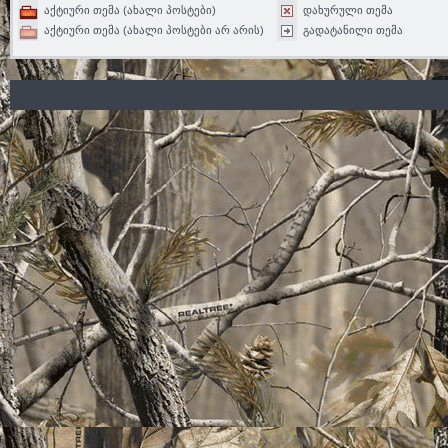
აქტიური თემა (ახალი პოსტები)
დახურული თემა
აქტიური თემა (ახალი პოსტები არ არის)
გადატანილი თემა