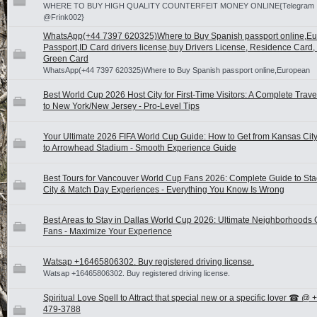
WHERE TO BUY HIGH QUALITY COUNTERFEIT MONEY ONLINE{Telegram
@Frink002}
WhatsApp(+44 7397 620325)Where to Buy Spanish passport online,E
Passport,ID Card drivers license,buy Drivers License, Residence Card,
Green Card
WhatsApp(+44 7397 620325)Where to Buy Spanish passport online,European
Best World Cup 2026 Host City for First-Time Visitors: A Complete Trav
to New York/New Jersey - Pro-Level Tips
Your Ultimate 2026 FIFA World Cup Guide: How to Get from Kansas City 
to Arrowhead Stadium - Smooth Experience Guide
Best Tours for Vancouver World Cup Fans 2026: Complete Guide to Sta
City & Match Day Experiences - Everything You Know Is Wrong
Best Areas to Stay in Dallas World Cup 2026: Ultimate Neighborhoods 
Fans - Maximize Your Experience
Watsap +16465806302. Buy registered driving license.
Watsap +16465806302. Buy registered driving license.
Spiritual Love Spell to Attract that special new or a specific lover ☎ @ 
479-3788