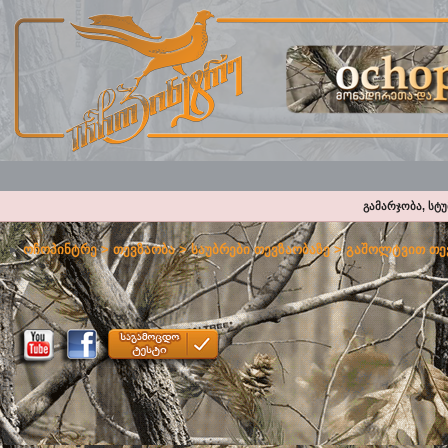
გამარჯობა, სტ
ოჩოპინტრე
>
თევზაობა
>
საუბრები თევზაობაზე
>
გაშოლტვით თევ