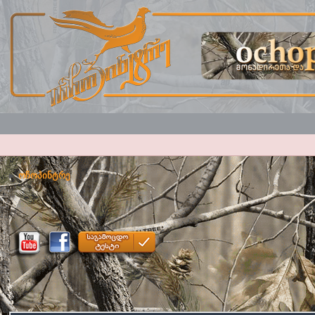
ოჩოპინტრე