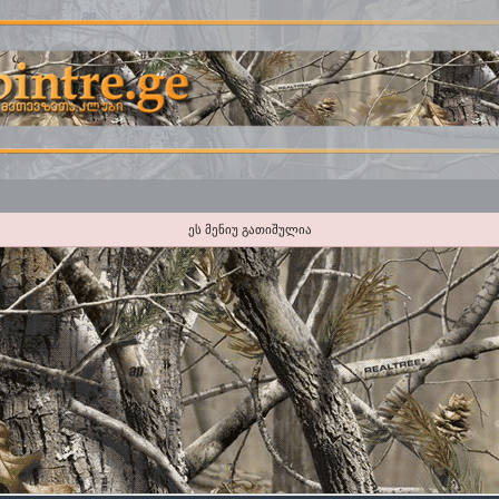
ეს მენიუ გათიშულია