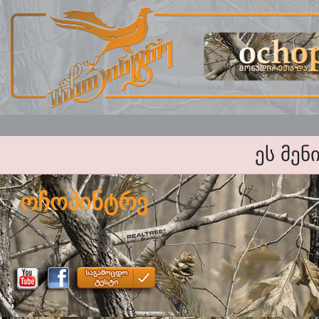
ეს მენ
ოჩოპინტრე