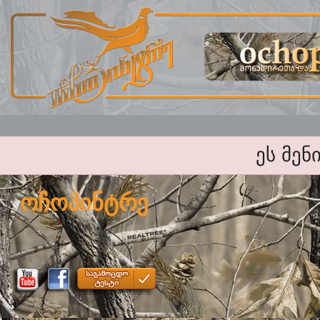
ეს მენ
ოჩოპინტრე