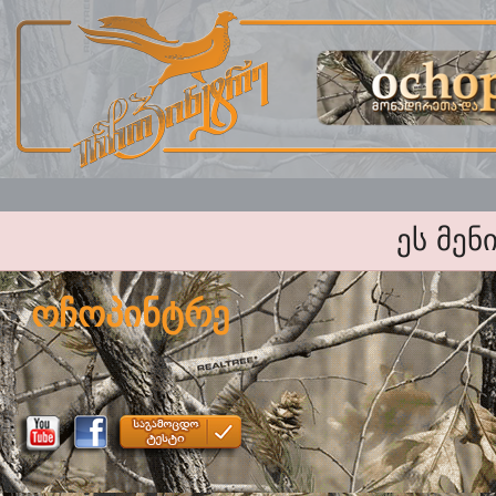
ეს მენ
ოჩოპინტრე