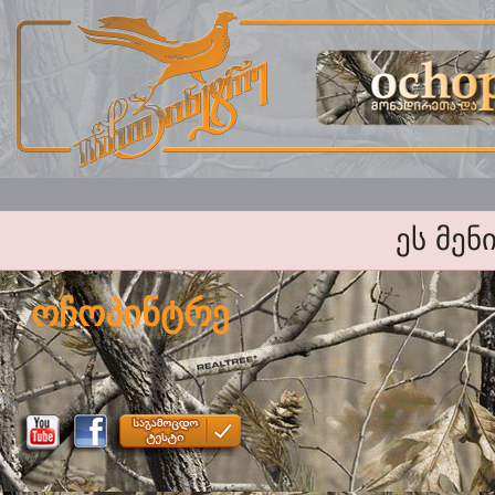
ეს მენ
ოჩოპინტრე