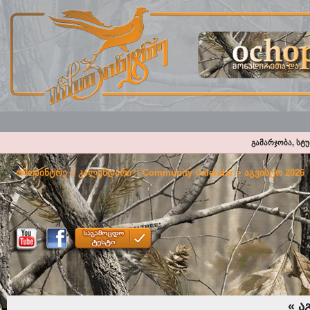
გამარჯობა, სტ
ოჩოპინტრე
>
კალენდარი
>
Community Calendar
> აგვისტო 2026
«
აგ