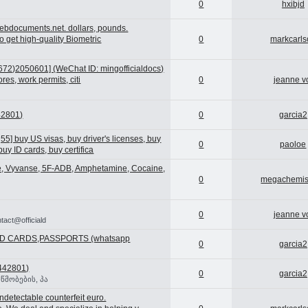
0
hxibjd
ebdocuments.net. dollars, pounds.
to get high-quality Biometric
0
markcarls
672)2050601] (WeChat ID: mingofficialdocs)
res, work permits, citi
0
jeanne v
5
2801)
0
garcia2
] buy US visas, buy driver's licenses, buy
0
paoloe
y ID cards, buy certifica
ne, Vyvanse, 5F-ADB, Amphetamine, Cocaine,
0
megachemis
0
jeanne v
t@officiald
D CARDS,PASSPORTS (‪whatsapp
0
garcia2
442801)
0
garcia2
წმობების, პა
detectable counterfeit euro.