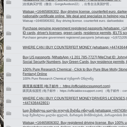
]在线购买护照（微信：GorgeAvelson22），出售合法美国护照，
Watsap +16465806302, Buy driving license. counterfeit euro. darkw
nationality certificate online. We deal and specialize in helping you 
Watsap +16465806302, Buy driving license. counterfeit euro. darkwebdoc
Purchase genuine government registered passports [whatsapp: +1(
ID cards, driver's licenses, green cards, residence permits, IELTS sco
Purchase genuine government registered passports [whatsapp: +1(672)20
WHERE CAN I BUY COUNTERFEIT MONEY (‪whatsapp +44743644
Buy US passports, [WhatsApp +1 201 785-7727] [WeChat ID: Johnyj55
Social Security Numbers, buy Green Cards, buy residence permits, bu
100% Pure Research Chemical - Click to Buy Pure Blue Molly Sto
Fentanyl Online
100% Pure Research Chemical Vენდორ Oნლინე
購買真假護照 (电子邮件： https://officialdocssupport.com)
購買真假護照 (电子邮件： https://officialdocssupport.com) （电子邮件：contac
WHERE CAN I BUY COUNTERFEIT MONEY,DRIVERS LICENSES,I
+447436442801)
სად შემიძლია ყალბი ფულის შეძენა ონლაინ (whatsapp +447436
სად შემიძლია ყალბი ფულის, მართვის მოწმობების, პირადობის მო
Watsap +16465806302. Buy registered driving license. Buy 100% un