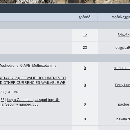
გამოხმ.
თემის ავტ
12
ზახარა
23
ლევანა9
 Mephedrone, 6-APB, Methoxetamine,
0
blancatra
7401473736)GET VALID DOCUMENTS TO
ND OTHER CURRENCIES AVAILABLE WE
0
Perry Lu
736)GET VAL
j55], buy a Canadian passport,buy UK
cial Security number, buy
0
paoloe
0
nakata7