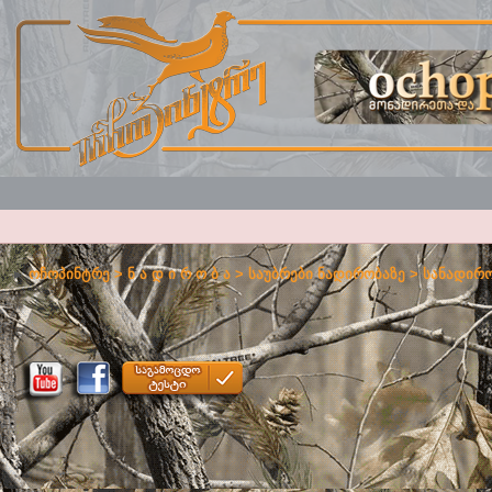
ოჩოპინტრე
>
ნ ა დ ი რ ო ბ ა
>
საუბრები ნადირობაზე
>
სანადირო