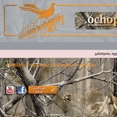
გამარჯობა, სტ
ოჩოპინტრე
>
სხვადასხვა
>
სხვა თემები
>
კულინარია