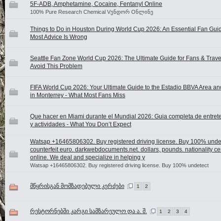
5F-ADB, Amphetamine, Cocaine, Fentanyl Online
100% Pure Research Chemical Vენდორ Oნლინე
Things to Do in Houston During World Cup 2026: An Essential Fan Gui
Most Advice Is Wrong
Seattle Fan Zone World Cup 2026: The Ultimate Guide for Fans & Travel
Avoid This Problem
FIFA World Cup 2026: Your Ultimate Guide to the Estadio BBVA Area a
in Monterrey - What Most Fans Miss
Que hacer en Miami durante el Mundial 2026: Guia completa de entret
y actividades - What You Don’t Expect
Watsap +16465806302. Buy registered driving license. Buy 100% unde
counterfeit euro. darkwebdocuments.net. dollars, pounds. nationality cer
online. We deal and specialize in helping y
Watsap +16465806302. Buy registered driving license. Buy 100% undetect
მწყრისგან მომზადებული კერძები
1
2
რესტორნებში კარგი სამზარეულო და ა. შ.
1
2
3
4