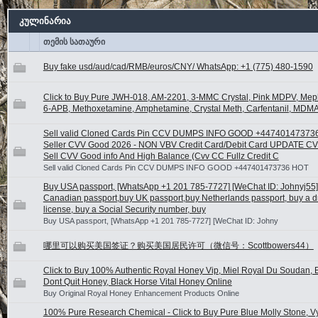
კულინარია
თემის სათაური
Buy fake usd/aud/cad/RMB/euros/CNY/ WhatsApp: +1 (775) 480-1590
Click to Buy Pure JWH-018, AM-2201, 3-MMC Crystal, Pink MDPV, Me
6-APB, Methoxetamine, Amphetamine, Crystal Meth, Carfentanil, MDMA
Sell valid Cloned Cards Pin CCV DUMPS INFO GOOD +44740147373
Seller CVV Good 2026 - NON VBV Credit Card/Debit Card UPDATE C
Sell CVV Good info And High Balance (Cvv CC Fullz Credit C
Sell valid Cloned Cards Pin CCV DUMPS INFO GOOD +447401473736 HOT
Buy USA passport, [WhatsApp +1 201 785-7727] [WeChat ID: Johnyj55]
Canadian passport,buy UK passport,buy Netherlands passport, buy a dr
license, buy a Social Security number, buy
Buy USA passport, [WhatsApp +1 201 785-7727] [WeChat ID: Johny
哪里可以购买美国签证？购买美国居民许可（微信号：Scottbowers44）
Click to Buy 100% Authentic Royal Honey Vip, Miel Royal Du Soudan, B
Dont Quit Honey, Black Horse Vital Honey Online
Buy Original Royal Honey Enhancement Products Online
100% Pure Research Chemical - Click to Buy Pure Blue Molly Stone, V