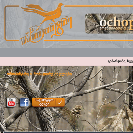
გამარჯობა, სტ
ოჩოპინტრე
>
მონადირე ძაღლები