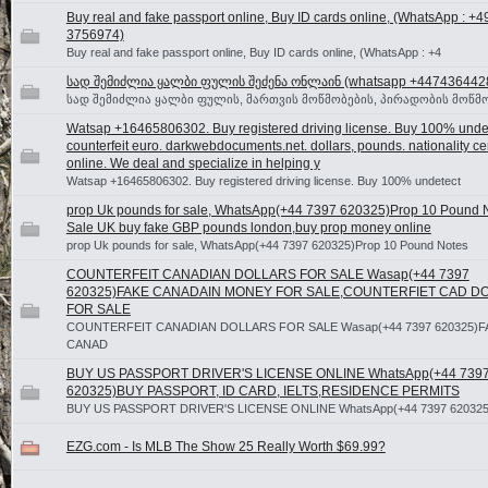
Buy real and fake passport online, Buy ID cards online, (WhatsApp : +
3756974)
Buy real and fake passport online, Buy ID cards online, (WhatsApp : +4
სად შემიძლია ყალბი ფულის შეძენა ონლაინ (whatsapp +447436442
სად შემიძლია ყალბი ფულის, მართვის მოწმობების, პირადობის მოწმო
Watsap +16465806302. Buy registered driving license. Buy 100% unde
counterfeit euro. darkwebdocuments.net. dollars, pounds. nationality cer
online. We deal and specialize in helping y
Watsap +16465806302. Buy registered driving license. Buy 100% undetect
prop Uk pounds for sale, WhatsApp(+44 7397 620325)Prop 10 Pound 
Sale UK buy fake GBP pounds london,buy prop money online
prop Uk pounds for sale, WhatsApp(+44 7397 620325)Prop 10 Pound Notes
COUNTERFEIT CANADIAN DOLLARS FOR SALE Wasap(+44 7397
620325)FAKE CANADAIN MONEY FOR SALE,COUNTERFIET CAD D
FOR SALE
COUNTERFEIT CANADIAN DOLLARS FOR SALE Wasap(+44 7397 620325)F
CANAD
BUY US PASSPORT DRIVER'S LICENSE ONLINE WhatsApp(+44 739
620325)BUY PASSPORT, ID CARD, IELTS,RESIDENCE PERMITS
BUY US PASSPORT DRIVER'S LICENSE ONLINE WhatsApp(+44 7397 620325
EZG.com - Is MLB The Show 25 Really Worth $69.99?