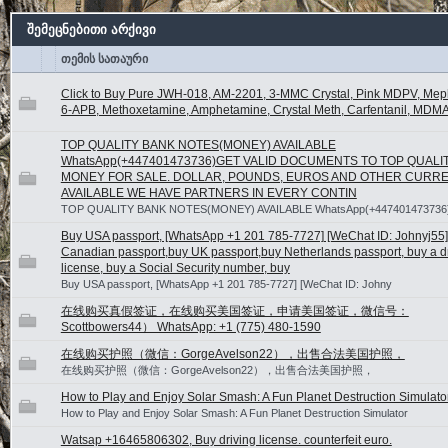
შემეცნებითი არქივი
თემის სათაური
Click to Buy Pure JWH-018, AM-2201, 3-MMC Crystal, Pink MDPV, Me
6-APB, Methoxetamine, Amphetamine, Crystal Meth, Carfentanil, MDMA
TOP QUALITY BANK NOTES(MONEY) AVAILABLE
WhatsApp(+447401473736)GET VALID DOCUMENTS TO TOP QUALI
MONEY FOR SALE. DOLLAR, POUNDS, EUROS AND OTHER CURR
AVAILABLE WE HAVE PARTNERS IN EVERY CONTIN
TOP QUALITY BANK NOTES(MONEY) AVAILABLE WhatsApp(+447401473736
Buy USA passport, [WhatsApp +1 201 785-7727] [WeChat ID: Johnyj55]
Canadian passport,buy UK passport,buy Netherlands passport, buy a dr
license, buy a Social Security number, buy
Buy USA passport, [WhatsApp +1 201 785-7727] [WeChat ID: Johny
在线购买真假签证，在线购买美国签证，申请美国签证，微信号：
Scottbowers44） WhatsApp: +1 (775) 480-1590
在线购买护照（微信：GorgeAvelson22），出售合法美国护照，
在线购买护照（微信：GorgeAvelson22），出售合法美国护照，
How to Play and Enjoy Solar Smash: A Fun Planet Destruction Simulato
How to Play and Enjoy Solar Smash: A Fun Planet Destruction Simulator
Watsap +16465806302, Buy driving license. counterfeit euro.