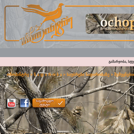
გამარჯობა, სტ
ოჩოპინტრე
>
ნ ა დ ი რ ო ბ ა
>
საუბრები ნადირობაზე
>
შემეცნები