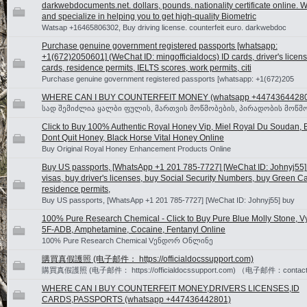
darkwebdocuments.net. dollars, pounds. nationality certificate online. 
and specialize in helping you to get high-quality Biometric
Watsap +16465806302, Buy driving license. counterfeit euro. darkwebdoc
Purchase genuine government registered passports [whatsapp:
+1(672)2050601] (WeChat ID: mingofficialdocs) ID cards, driver's licen
cards, residence permits, IELTS scores, work permits, citi
Purchase genuine government registered passports [whatsapp: +1(672)205
WHERE CAN I BUY COUNTERFEIT MONEY (‪whatsapp +4474364428
სად შემიძლია ყალბი ფულის, მართვის მოწმობების, პირადობის მოწმო
Click to Buy 100% Authentic Royal Honey Vip, Miel Royal Du Soudan, B
Dont Quit Honey, Black Horse Vital Honey Online
Buy Original Royal Honey Enhancement Products Online
Buy US passports, [WhatsApp +1 201 785-7727] [WeChat ID: Johnyj55
visas, buy driver's licenses, buy Social Security Numbers, buy Green C
residence permits,
Buy US passports, [WhatsApp +1 201 785-7727] [WeChat ID: Johnyj55] buy
100% Pure Research Chemical - Click to Buy Pure Blue Molly Stone, V
5F-ADB, Amphetamine, Cocaine, Fentanyl Online
100% Pure Research Chemical Vენდორ Oნლინე
購買真假護照 (电子邮件： https://officialdocssupport.com)
購買真假護照 (电子邮件： https://officialdocssupport.com) （电子邮件：contact@o
WHERE CAN I BUY COUNTERFEIT MONEY,DRIVERS LICENSES,ID
CARDS,PASSPORTS (‪whatsapp +447436442801)