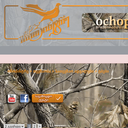
ოჩოპინტრე
>
თევზაობა
>
სათევზაო ადგილები
>
ტბები
2 გვერდი
1
2
>