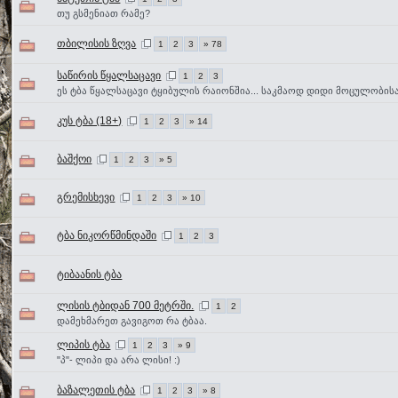
თუ გსმენიათ რამე?
თბილისის ზღვა
1
2
3
» 78
საწირის წყალსაცავი
1
2
3
ეს ტბა წყალსაცავი ტყიბულის რაიონშია... საკმაოდ დიდი მოცულობისა
კუს ტბა (18+)
1
2
3
» 14
ბაშქოი
1
2
3
» 5
გრემისხევი
1
2
3
» 10
ტბა ნიკორწმინდაში
1
2
3
ტიბაანის ტბა
ლისის ტბიდან 700 მეტრში.
1
2
დამეხმარეთ გავიგოთ რა ტბაა.
ლიპის ტბა
1
2
3
» 9
"პ"- ლიპი და არა ლისი! :)
ბაზალეთის ტბა
1
2
3
» 8