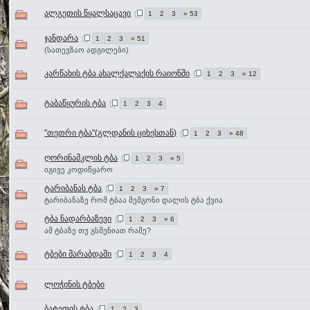
ალგეთის წყალსაცავი
1
2
3
» 53
ჯანდარა
1
2
3
» 51
(სათევზაო ადგილები)
კარწახის ტბა ახალქალაქის რაიონში
1
2
3
» 12
ტაბაწყურის ტბა
1
2
3
4
"თეთრი ტბა"(გლდანის ციხესთან)
1
2
3
» 48
ღორინამკლის ტბა
1
2
3
» 5
იგივე კოდიწყარო
ტარიბანას ტბა
1
2
3
» 7
ტარიბანაზე რომ ტბაა მემგონი დალის ტბა ქვია
ტბა ნადარბაზევი
1
2
3
» 6
ამ ტბაზე თუ გსმენიათ რამე?
ტბები მარაბდაში
1
2
3
4
ლოჭინის ტბები
ბატეთის ტბა
1
2
3