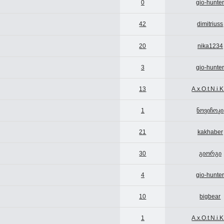
0
gio-hunte
42
dimitriuss
20
nika1234
3
gio-hunte
13
A.x.O.t.N.i.K
1
ნოვიჩოკი
21
kakhaber
30
გიორგი
4
gio-hunte
10
bigbear
1
A.x.O.t.N.i.K