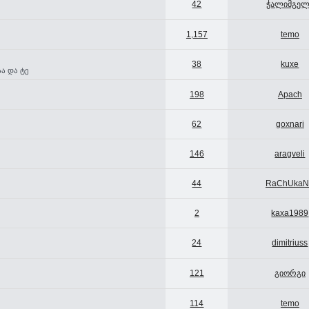
42
ჭალიმგელ
1,157
temo
38
kuxe
ა და ტე
198
Apach
62
goxnari
146
aragveli
44
RaChUka
2
kaxa1989
24
dimitriuss
121
გიორგი
114
temo