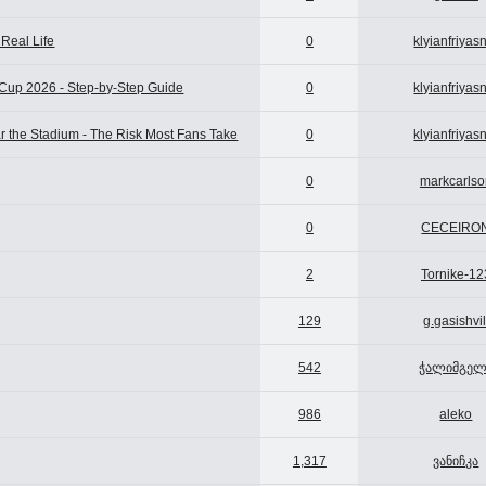
 Real Life
0
klyianfriyas
d Cup 2026 - Step-by-Step Guide
0
klyianfriyas
r the Stadium - The Risk Most Fans Take
0
klyianfriyas
0
markcarlso
0
CECEIRO
2
Tornike-12
129
g.gasishvil
542
ჭალიმგელ
986
aleko
1,317
ვანიჩკა