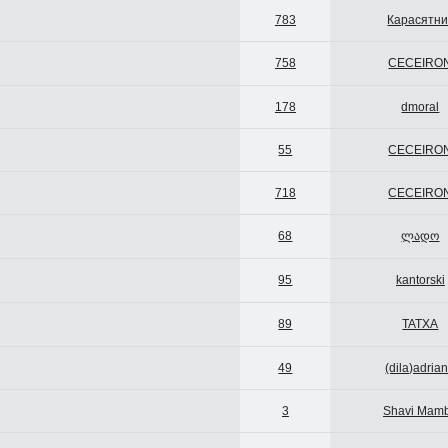
783
Карасятни
758
CECEIRO
178
dmoral
55
CECEIRO
718
CECEIRO
68
ლადო
95
kantorski
89
TATXA
49
(dila)adria
3
Shavi Mam