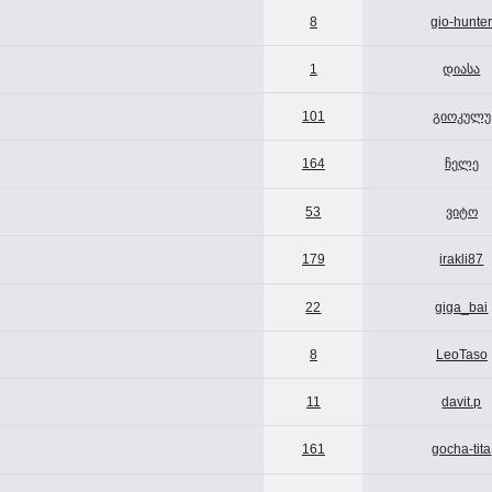
8
gio-hunte
1
დიასა
101
გიოკულუ
164
ჩელე
53
ვიტო
179
irakli87
22
giga_bai
8
LeoTaso
11
davit.p
161
gocha-tita