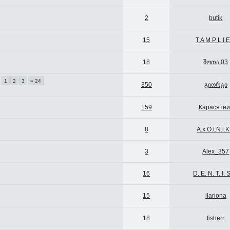
2
butik
15
T A M P L I 
18
შოთა.03
1
2
3
» 24
350
გიორგი
159
Карасятни
8
A.x.O.t.N.i.K
3
Alex_357
16
D. E. N. T. I. S
15
ilariona
18
fisherr