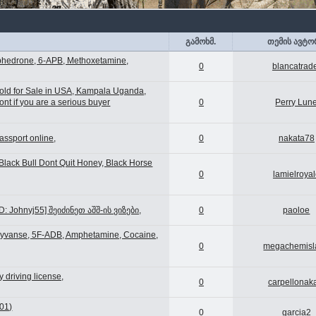
გამოხმ.
თემის ავტო
phedrone, 6-APB, Methoxetamine,
0
blancatrad
old for Sale in USA, Kampala Uganda,
t if you are a serious buyer
0
Perry Lun
assport online,
0
nakata78
Black Bull Dont Quit Honey, Black Horse
0
lamielroya
: Johnyj55] შეიძინეთ აშშ-ის ვიზები,
0
paoloe
 Vyvanse, 5F-ADB, Amphetamine, Cocaine,
0
megachemisl
 driving license,
0
carpellonak
01)
0
garcia2