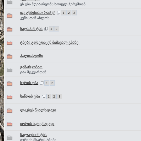
ეს ტბა მდებარეობს სოფელ ჭერემთან
თუ გსმენიათ რამე?
1
2
3
კუმისთან ახლოს
საღამოს ტბა
1
2
ტბები გარეჯისკენ მიმავალ გზაზე.
პალიასტომი
გამარჯობათ
ტბა მტკვართან
ნურის ტბა
1
2
სანთას ტბა
1
2
3
ლაკბეს წყალსაცავი
იორის წყალსაცავი
ჩალაუბნის ტბა
გურიის მხარის ტბები