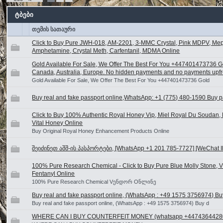
ტბები
თემის სათაური
Click to Buy Pure JWH-018, AM-2201, 3-MMC Crystal, Pink MDPV, Me
Amphetamine, Crystal Meth, Carfentanil, MDMA Online
Gold Available For Sale, We Offer The Best For You +447401473736 G
Canada, Australia, Europe. No hidden payments and no payments upfron
Gold Available For Sale, We Offer The Best For You +447401473736 Gold
Buy real and fake passport online,WhatsApp: +1 (775) 480-1590 Buy p
Click to Buy 100% Authentic Royal Honey Vip, Miel Royal Du Soudan, 
Vital Honey Online
Buy Original Royal Honey Enhancement Products Online
შეიძინეთ აშშ-ის პასპორტები, [WhatsApp +1 201 785-7727] [WeChat ID
100% Pure Research Chemical - Click to Buy Pure Blue Molly Stone,
Fentanyl Online
100% Pure Research Chemical Vენდორ Oნლინე
Buy real and fake passport online, (WhatsApp : +49 1575 3756974) Buy
Buy real and fake passport online, (WhatsApp : +49 1575 3756974) Buy d
WHERE CAN I BUY COUNTERFEIT MONEY (‪whatsapp +4474364428