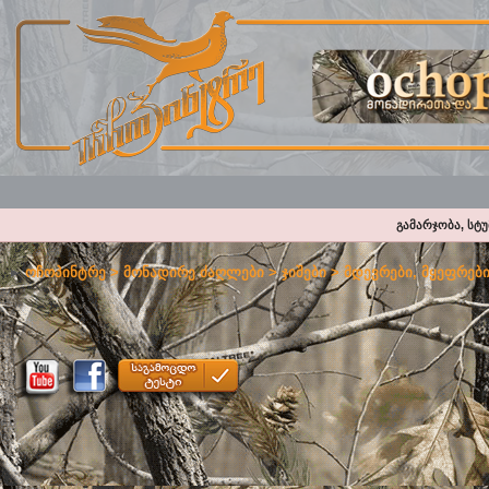
გამარჯობა, სტ
ოჩოპინტრე
>
მონადირე ძაღლები
>
ჯიშები
>
მდევრები, მყეფრებ