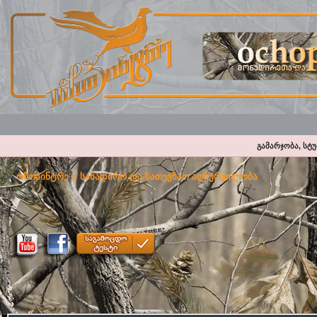
გამარჯობა, სტ
ოჩოპინტრე
>
სანადირო და სათევზაო აღჭურვილობა