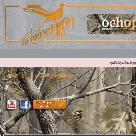
გამარჯობა, სტ
ოჩოპინტრე
>
ახალი წევრებისთვის