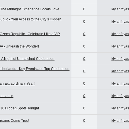
- The Midnight Experience Locals Love
0
klyianfriya
blic - Your Access to the City’s Hidden
0
klyianfriya
Czech Republic - Celebrate Like a VIP
0
klyianfriya
SA - Unleash the Wonder!
0
klyianfriya
- A Night of Unmatched Celebration
0
klyianfriya
therlands - Key Events and Top Celebration
0
klyianfriya
an Extraordinary Year!
0
klyianfriya
 Romance
0
klyianfriya
 10 Hidden Spots Tonight
0
klyianfriya
Dreams Come True!
0
klyianfriya