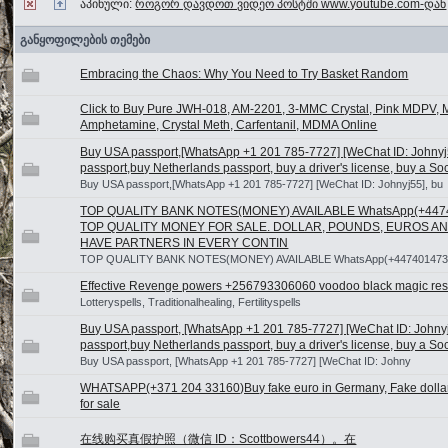
აპინული:
როგორ დავდოთ ვიდეო პოსტში www.youtube.com-დან
განყოფილების თემები
Embracing the Chaos: Why You Need to Try Basket Random
Click to Buy Pure JWH-018, AM-2201, 3-MMC Crystal, Pink MDPV,
Amphetamine, Crystal Meth, Carfentanil, MDMA Online
Buy USA passport,[WhatsApp +1 201 785-7727] [WeChat ID: Johnyj
passport,buy Netherlands passport, buy a driver's license, buy a So
Buy USA passport,[WhatsApp +1 201 785-7727] [WeChat ID: Johnyj55], bu
TOP QUALITY BANK NOTES(MONEY) AVAILABLE WhatsApp(+44
TOP QUALITY MONEY FOR SALE. DOLLAR, POUNDS, EUROS A
HAVE PARTNERS IN EVERY CONTIN
TOP QUALITY BANK NOTES(MONEY) AVAILABLE WhatsApp(+447401473
Effective Revenge powers +256793306060 voodoo black magic resu
Lotteryspells, Traditionalhealing, Fertilityspells
Buy USA passport, [WhatsApp +1 201 785-7727] [WeChat ID: Johny
passport,buy Netherlands passport, buy a driver's license, buy a So
Buy USA passport, [WhatsApp +1 201 785-7727] [WeChat ID: Johny
WHATSAPP(+371 204 33160)Buy fake euro in Germany, Fake dollars bi
for sale
在线购买真假护照（微信 ID：Scottbowers44）。在