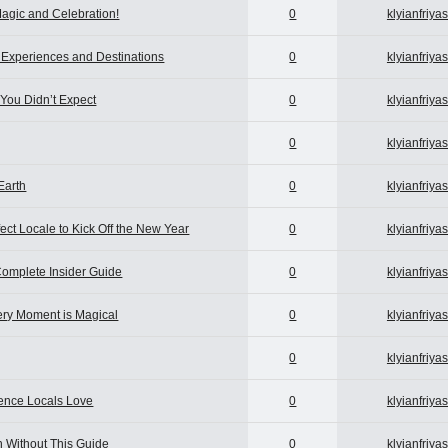
Magic and Celebration!
0
klyianfriya
 Experiences and Destinations
0
klyianfriya
 You Didn’t Expect
0
klyianfriya
0
klyianfriya
Earth
0
klyianfriya
ect Locale to Kick Off the New Year
0
klyianfriya
Complete Insider Guide
0
klyianfriya
ery Moment is Magical
0
klyianfriya
0
klyianfriya
ience Locals Love
0
klyianfriya
n Without This Guide
0
klyianfriya