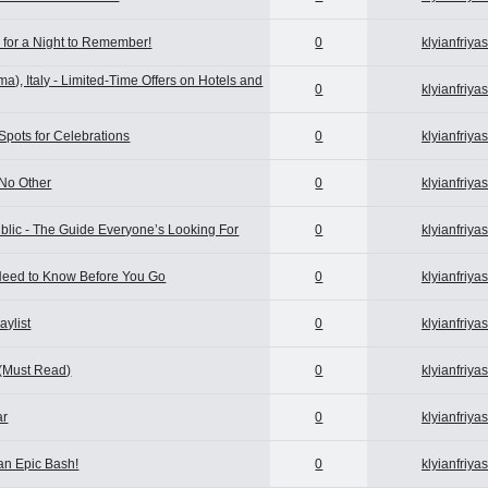
 for a Night to Remember!
0
klyianfriya
), Italy - Limited-Time Offers on Hotels and
0
klyianfriya
Spots for Celebrations
0
klyianfriya
 No Other
0
klyianfriya
lic - The Guide Everyone’s Looking For
0
klyianfriya
 Need to Know Before You Go
0
klyianfriya
aylist
0
klyianfriya
 (Must Read)
0
klyianfriya
ar
0
klyianfriya
 an Epic Bash!
0
klyianfriya