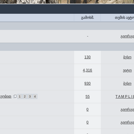
გამოხმ.
თემის ავტ
-
გიორგ
130
ბესო
4,316
ვიტო
930
ბესო
ვეობით
55
T A M P L I
1
2
3
4
0
გიორგ
0
გიორგ