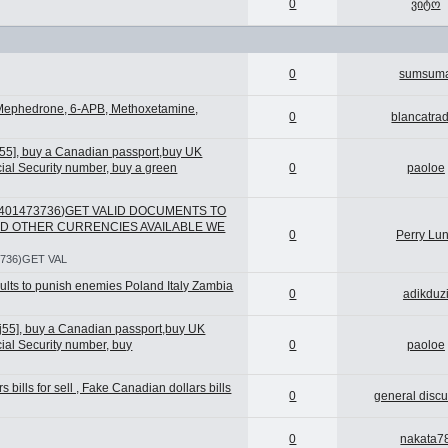
0
ვიტო
0
sumsum
 Mephedrone, 6-APB, Methoxetamine,
0
blancatra
55], buy a Canadian passport,buy UK
cial Security number, buy a green
0
paoloe
7401473736)GET VALID DOCUMENTS TO
ND OTHER CURRENCIES AVAILABLE WE
0
Perry Lu
736)GET VAL
lts to punish enemies Poland Italy Zambia
0
adikduz
j55], buy a Canadian passport,buy UK
cial Security number, buy
0
paoloe
lls for sell , Fake Canadian dollars bills
0
general disc
0
nakata7