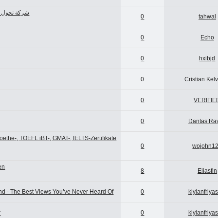
شركة تحول د
0
tahwal
0
Echo
0
hxibjd
0
Cristian Kelv
0
VERIFIE
0
Dantas Ra
Goethe-, TOEFL iBT-, GMAT-, IELTS-Zertifikate
0
wojohn1
en
8
Eliasfin
nd - The Best Views You’ve Never Heard Of
0
klyianfriya
r
0
klyianfriya