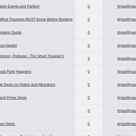
able Events and Parties!
0
klyianfriya
- What Travelers MUST Know Before Booking
0
klyianfriya
bration Guide
0
klyianfriya
za Awaits!
0
klyianfriya
imos), Portugal - The Smart Traveler's
0
klyianfriya
 Real Party Happens
0
klyianfriya
e Deals on Hotels and Attractions
0
klyianfriya
 and Prime Spots
0
klyianfriya
0
klyianfriya
tion Gems
0
klyianfriya