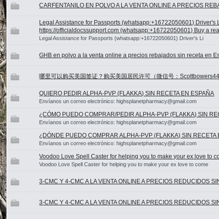
CARFENTANILO EN POLVO A LA VENTA ONLINE A PRECIOS REB
Legal Assistance for Passports (whatsapp:+16722050601) Driver's 
https://officialdocssupport.com (whatsapp:+16722050601) Buy a real p
Legal Assistance for Passports (whatsapp:+16722050601) Driver's Li
GHB en polvo a la venta online a precios rebajados sin receta en 
哪里可以购买美国签证？购买美国居民许可（微信号：Scottbowers4
QUIERO PEDIR ALPHA-PVP (FLAKKA) SIN RECETA EN ESPAÑA
Envíanos un correo electrónico: highsplanetpharmacy@gmail.com
¿CÓMO PUEDO COMPRAR/PEDIR ALPHA-PVP (FLAKKA) SIN RE
Envíanos un correo electrónico: highsplanetpharmacy@gmail.com
¿DÓNDE PUEDO COMPRAR ALPHA-PVP (FLAKKA) SIN RECETA
Envíanos un correo electrónico: highsplanetpharmacy@gmail.com
Voodoo Love Spell Caster for helping you to make your ex love to 
Voodoo Love Spell Caster for helping you to make your ex love to come
3-CMC Y 4-CMC A LA VENTA ONLINE A PRECIOS REDUCIDOS S
3-CMC Y 4-CMC A LA VENTA ONLINE A PRECIOS REDUCIDOS S