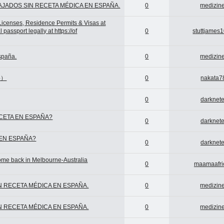
AJADOS SIN RECETA MÉDICA EN ESPAÑA.
0
medizine
Licenses, Residence Permits & Visas at
assport legally at https://of
0
stuttjames
España.
0
medizine
4）
0
nakata7
0
darknete
CETA EN ESPAÑA?
0
darknete
 EN ESPAÑA?
0
darknete
come back in Melbourne-Australia
0
maamaafri
IN RECETA MÉDICA EN ESPAÑA.
0
medizine
IN RECETA MÉDICA EN ESPAÑA.
0
medizine