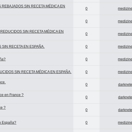
OS REBAJADOS SIN RECETA MÉDICA EN
0
medizine
0
medizine
S REDUCIDOS SIN RECETA MÉDICA EN
0
medizine
 SIN RECETA EN ESPAÑA.
0
medizine
aña?
0
medizine
DUCIDOS SIN RECETA MÉDICA EN ESPAÑA.
0
medizine
nce.
0
darknete
ce en France ?
0
darknete
ce ?
0
darknete
en España?
0
medizine