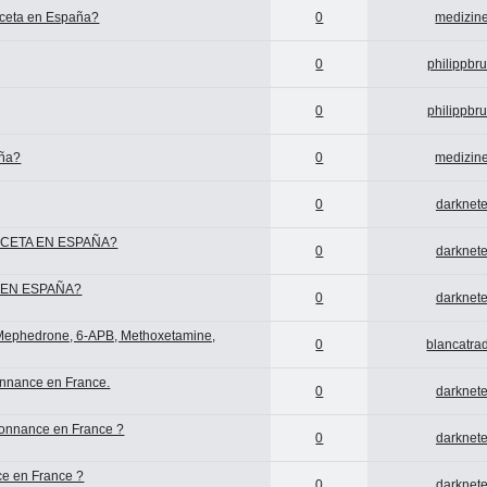
eceta en España?
0
medizine
0
philippbr
0
philippbr
aña?
0
medizine
0
darknete
CETA EN ESPAÑA?
0
darknete
 EN ESPAÑA?
0
darknete
 Mephedrone, 6-APB, Methoxetamine,
0
blancatra
onnance en France.
0
darknete
donnance en France ?
0
darknete
ce en France ?
0
darknete