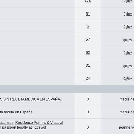
178
ბესო
51
ბესო
5
ბესო
57
ვიტო
62
ბესო
31
ვიტო
24
ბესო
OS SIN RECETA MÉDICA EN ESPAÑA.
0
medizine
n receta en España.
0
medizine
Licenses, Residence Permits & Visas at
assport legally at https://of
0
jeanne v