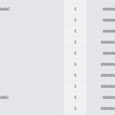
España?
0
medizine
0
darknete
0
darknete
0
philippbr
0
darknete
0
philippbr
0
philippbr
0
philippbr
spaña?
0
medizine
0
philippbr