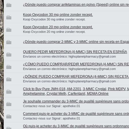
¿Dónde puedo comprar anfetaminas en polvo (Speed) online sin r
Koop Oxycodon 30 mg online zonder recept.
Koop Oxycodon 30 mg online zonder recept.
Koop Oxycodon 20 mg online zonder recept.
Koop Oxycodon 20 mg online zonder recept.
¿Dónde puedo comprar 2-MMC y 3-MMC online sin receta en Esp
QUIERO PEDIR MEFEDRONA (4-MMC) SIN RECETA EN ESPAÑA
Envíanos un correo electrónico: highsplanetpharmacy@gmail.com
¿CÓMO PUEDO COMPRAR/PEDIR MEFEDRONA (4-MMC) SIN RE
Envíanos un correo electrónico: highsplanetpharmacy@gmail.com
¿DÓNDE PUEDO COMPRAR MEFEDRONA (4-MMC) SIN RECETA
Envíanos un correo electrónico: highsplanetpharmacy@gmail.com
Click to Buy Pure JWH-018, AM-2201, 3-MMC Crystal, Pink MDPV,
Amphetamine, Crystal Meth, Carfentanil, MDMA Online
Je souhaite commander du 3-MMC de qualité supérieure sans ord
Contactez-nous sur Signal : apotheke.01
Comment puis-je acheter du 3-MMC de qualité supérieure sans or
Contactez-nous sur Signal : apotheke.01
Où puis-je acheter du 3-MMC de qualité supérieure sans ordonnan