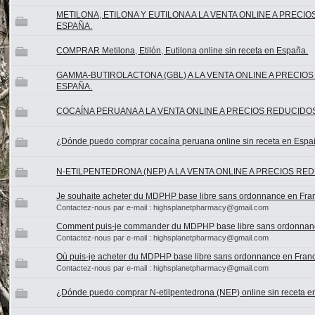
METILONA, ETILONA Y EUTILONA A LA VENTA ONLINE A PRECI
ESPAÑA.
COMPRAR Metilona, ​​Etilón, Eutilona online sin receta en España.
GAMMA-BUTIROLACTONA (GBL) A LA VENTA ONLINE A PRECIO
ESPAÑA.
COCAÍNA PERUANA A LA VENTA ONLINE A PRECIOS REDUCIDOS
¿Dónde puedo comprar cocaína peruana online sin receta en Esp
N-ETILPENTEDRONA (NEP) A LA VENTA ONLINE A PRECIOS RE
Je souhaite acheter du MDPHP base libre sans ordonnance en Fra
Contactez-nous par e-mail : highsplanetpharmacy@gmail.com
Comment puis-je commander du MDPHP base libre sans ordonnan
Contactez-nous par e-mail : highsplanetpharmacy@gmail.com
Où puis-je acheter du MDPHP base libre sans ordonnance en Fran
Contactez-nous par e-mail : highsplanetpharmacy@gmail.com
¿Dónde puedo comprar N-etilpentedrona (NEP) online sin receta 