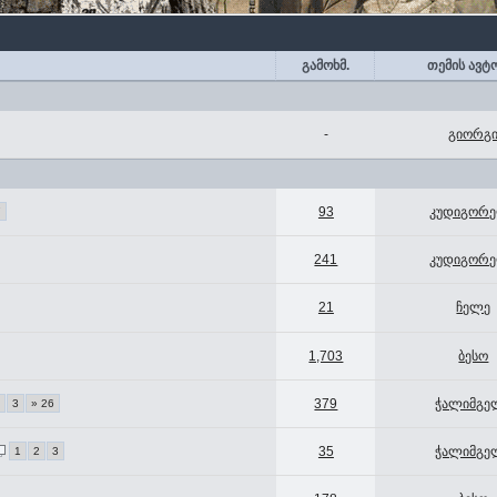
გამოხმ.
თემის ავტ
-
გიორგ
93
კუდიგორ
7
241
კუდიგორ
21
ჩელე
1,703
ბესო
379
ჭალიმგე
2
3
» 26
35
ჭალიმგე
1
2
3