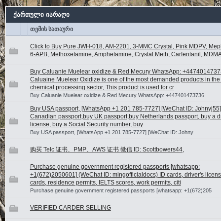
ქართული იარაღი
თემის სათაური
Click to Buy Pure JWH-018, AM-2201, 3-MMC Crystal, Pink MDPV, Me
6-APB, Methoxetamine, Amphetamine, Crystal Meth, Carfentanil, MDMA
Buy Caluanie Muelear oxidize & Red Mecury WhatsApp: +447401473
Caluaine Muelear Oxidize is one of the most demanded products in the 
chemical processing sector, This product is used for cr
Buy Caluanie Muelear oxidize & Red Mecury WhatsApp: +447401473736
Buy USA passport, [WhatsApp +1 201 785-7727] [WeChat ID: Johnyj55]
Canadian passport,buy UK passport,buy Netherlands passport, buy a dr
license, buy a Social Security number, buy
Buy USA passport, [WhatsApp +1 201 785-7727] [WeChat ID: Johny
购买 Telc 证书、PMP、AWS 证书 微信 ID: Scottbowers44,
Purchase genuine government registered passports [whatsapp:
+1(672)2050601] (WeChat ID: mingofficialdocs) ID cards, driver's licen
cards, residence permits, IELTS scores, work permits, citi
Purchase genuine government registered passports [whatsapp: +1(672)205
VERIFIED CARDER SELLING