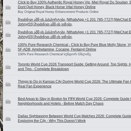
Click to Buy 100% Authentic Royal Honey Vip, Miel Royal Du Soudan, B
Dont Quit Honey, Black Horse Vital Honey Online
Buy Original Royal Honey Enhancement Products Online
შეიძინეთ აშშ-ის პასპორტები, [WhatsApp +1 201 785-7727] [WeChat I
Johnyj55] შეიძინეთ აშშ-ის ვიზები,
შეიძინეთ აშშ-ის პასპორტები, [WhatsApp +1 201 785-7727] [WeChat I
Johnyj55] შეიძინეთ აშშ-ის ვიზები,
100% Pure Research Chemical - Click to Buy Pure Blue Molly Stone, V
5F-ADB, Amphetamine, Cocaine, Fentanyl Online
100% Pure Research Chemical Vენდორ Oნლინე
Toronto World Cup 2026 Transport Guide: Getting Around, Top Sights, H
and Tips - Complete Breakdown
Things to Do in Kansas City During World Cup 2026: The Ultimate Fan 
Real Fan Experience
Best Areas to Stay in Boston for FIFA World Cup 2026: Complete Guide 
Neighborhoods and Hotels - Before Match Day Chaos
Dallas Sightseeing Between World Cup Matches 2026: Complete Guide
Exploring the City - Why This Doesn’t Work