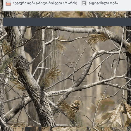
აქტიური თემა (ახალი პოსტები არ არის)
გადატანილი თემა