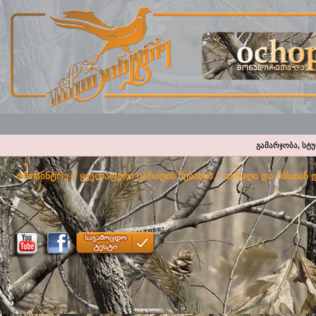
გამარჯობა, სტ
ოჩოპინტრე
>
ყველაფერი იარაღის შესახებ
>
იარაღი და მასთან 