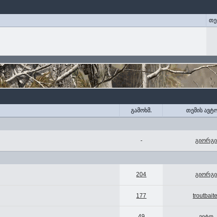
თე
გამოხმ.
თემის ავტ
-
გიორგი
204
გიორგი
177
troutbaite
49
ვიტო