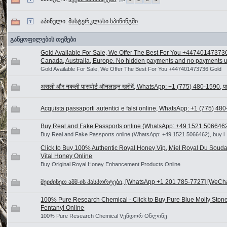
აპინული:
მასტერკლასი სპინინგში
განყოფილების თემები
Gold Available For Sale, We Offer The Best For You +44740147373
Canada, Australia, Europe. No hidden payments and no payments upf
Gold Available For Sale, We Offer The Best For You +447401473736 Gold
असली और नकली पासपोर्ट ऑनलाइन खरीदें, WhatsApp: +1 (775) 480-1590, पासप
Acquista passaporti autentici e falsi online, WhatsApp: +1 (775) 48
Buy Real and Fake Passports online (WhatsApp: +49 1521 5066462)
Buy Real and Fake Passports online (WhatsApp: +49 1521 5066462), buy l
Click to Buy 100% Authentic Royal Honey Vip, Miel Royal Du Souda
Vital Honey Online
Buy Original Royal Honey Enhancement Products Online
შეიძინეთ აშშ-ის პასპორტები, [WhatsApp +1 201 785-7727] [WeChat
100% Pure Research Chemical - Click to Buy Pure Blue Molly Sto
Fentanyl Online
100% Pure Research Chemical Vენდორ Oნლინე