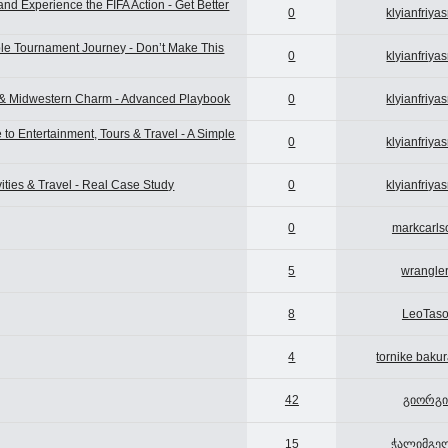
nd Experience the FIFA Action - Get Better
0
klyianfriya
ble Tournament Journey - Don’t Make This
0
klyianfriya
Q & Midwestern Charm - Advanced Playbook
0
klyianfriya
o Entertainment, Tours & Travel - A Simple
0
klyianfriya
ties & Travel - Real Case Study
0
klyianfriya
0
markcarls
5
wrangle
8
LeoTas
4
tornike baku
42
გიორგი
15
ჭალიმგე