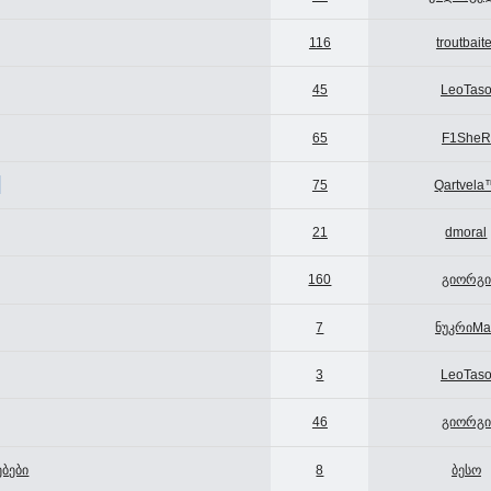
116
troutbaite
45
LeoTas
65
F1SheR
75
Qartvela
21
dmoral
160
გიორგი
7
ნუკრიMa
3
LeoTas
46
გიორგი
ებები
8
ბესო