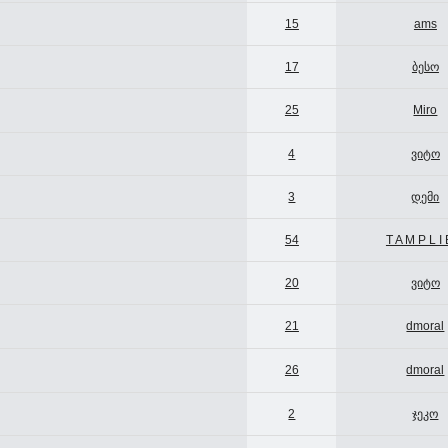
15
ams
17
ბესო
25
Miro
4
ვიტო
3
დემი
54
T A M P L I
20
ვიტო
21
dmoral
26
dmoral
2
ჯეკო