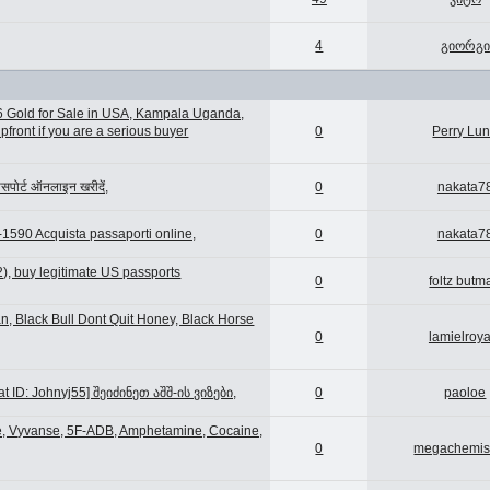
4
გიორგი
6 Gold for Sale in USA, Kampala Uganda,
ront if you are a serious buyer
0
Perry Lu
ोर्ट ऑनलाइन खरीदें,
0
nakata7
0-1590 Acquista passaporti online,
0
nakata7
, buy legitimate US passports
0
foltz butm
n, Black Bull Dont Quit Honey, Black Horse
0
lamielroya
 ID: Johnyj55] შეიძინეთ აშშ-ის ვიზები,
0
paoloe
ne, Vyvanse, 5F-ADB, Amphetamine, Cocaine,
0
megachemis