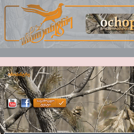
ოჩოპინტრე