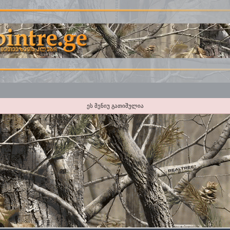
ეს მენიუ გათიშულია