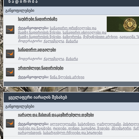
ნ ა დ ი რ ო ბ ა
განყოფილებები
საუბრები ნადირობაზე
ქვეგანყოფილება:
სანადირო ფრინველები და
მათზე ნადირობის წესები
,
სანადირო ცხოველები და
მათზე ნადირობის წესები
,
ბაზიერობა
,
შემეცნებითი არქივი
,
გადაცემა ”
მოდერატორი:
ჭალიმგელა
,
ზახარა
სანადირო ადგილები
მოდერატორი:
ჭალიმგელა
,
ზახარა
ერთობლივი ნადირობები
ქვეგანყოფილება:
წინა წლების არქივი
ყველაფერი იარაღის შესახებ
განყოფილებები
იარაღი და მასთან დაკავშირებული თემები
ქვეგანყოფილება:
გლუვლულიანი
,
სასტენდო
,
ღარლულიანი
,
პისტოლე
დანები და ნაჯახები
,
ტყვიები, დენთი, საფანტი, ზეთები
,
პნევმატური
,
ქა
იარაღისთვის
,
სასარგებლო რჩევები და სტატიები