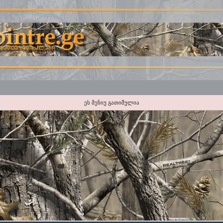
ეს მენიუ გათიშულია