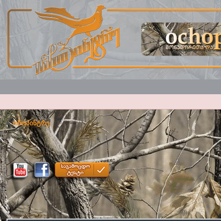
ოჩოპინტრე