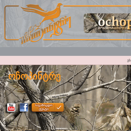
ეს
ოჩოპინტრე