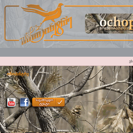
ეს
ოჩოპინტრე