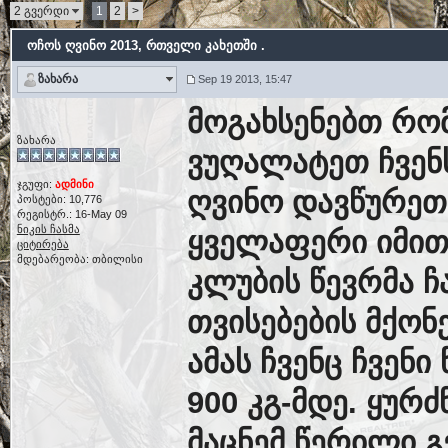
2 გვერდი
1
2
>
ოჩოს ღვინო 2013
, რთველი კახეთში .
ზახარა
Sep 19 2013, 15:47
მოგახსენებთ რო
ზახარა
ვუღალატეთ ჩვენს
ჯგუფი:
ადმინი
ღვინო დავწურეთ
პოსტები: 10,776
რეგისტრ.: 16-May 09
ნიკის ჩასმა
ყველაფერი იმით
ციტირება
მდებარეობა: თბილისი
კლუბის წევრმა ჩ
თვისებების მქონ
ამას ჩვენც ჩვენ
900 კგ-მდე. ყურ
მაცნემ წერილი გ