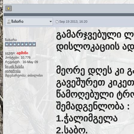
ზახარა
Sep 19 2013, 16:20
გამარჯვებული ლ
ზახარა
დისლოკაციის ადგ
ჯგუფი:
ადმინი
პოსტები: 10,776
რეგისტრ.: 16-May 09
ნიკის ჩასმა
მეორე დღეს კი 
ციტირება
მდებარეობა: თბილისი
გავეშურეთ კიკეთ
წამოღებული ტრო
შემადგენლობა :
1.ჭალიმგელა
2.საბო.