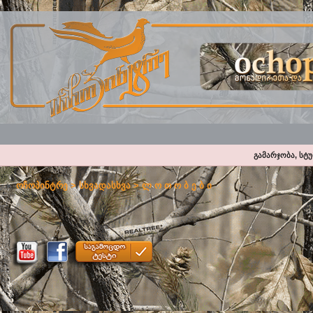
გამარჯობა, სტ
ოჩოპინტრე
>
სხვადასხვა
>
ლ ო თ ო ბ ე ბ ი