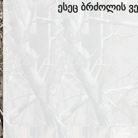
ესეც ბრძოლის ვ