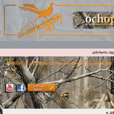
გამარჯობა, სტ
ოჩოპინტრე
>
კალენდარი
>
Community Calendar
> აგვისტო 2026
«
აგ