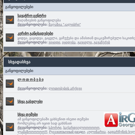
განყოფილებები
სავაჭრო ცენტრი
მაღაზიების განყოფილება
ქვეგანყოფილება:
მაღაზია "კალიბრი"
კერძო განცხადებები
ყიდვა, გაყიდვა, გაცვლა, გაჩუქება და ამასთან დაკავშირებული საკითხ
ქვეგანყოფილება:
ვიყიდი
,
იყიდება
,
გავცვლი, გავაჩუქებ
სხვადასხვა
განყოფილებები
ლ ო თ ო ბ ე ბ ი
ქვეგანყოფილება:
ლოთობების არქივი
სხვა გასვლები
სხვა თემები
ამ განყოფილებაში გახსენით ისეთი თემები
რომლებიც არ იცით სად გახსნათ
ქვეგანყოფილება:
სპორტი
,
საქართველოოოოოო,
ლამაზოოოოოო!!!
,
Русскоязычный раздел
,
კულინარია
,
გადარჩენის ხელ