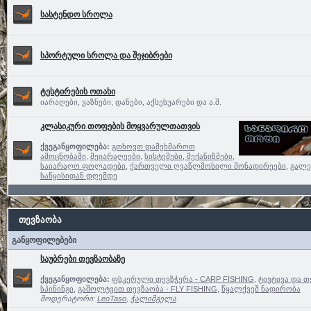
სასტენდო სროლა
სპორტული სროლა და შეჯიბრები
ტესტირების ოთახი
იარაღები, ვაზნები, დანები, აქსესუარები და ა.შ.
კლასიკური თოფების მოყვარულთათვის
ქვეგანყოფილება:
გთხოვთ დამეხმაროთ
ამოცნობაში
,
მეიარაღეები
,
სისტემები, მექანიზმები,
საიარაღო ფოლადები
,
ქართველი ღვაწლმოსილი მონადირეები
,
გალე
საწყისიდან დღემდე
თევზაობა
განყოფილებები
საუბრები თევზაობაზე
ქვეგანყოფილება:
ფსკერული თევზჭერა - CARP FISHING
,
ტივტივა და თ
სპინინგი
,
გაშოლტვით თევზაობა - FLY FISHING
,
წყალქვეშ ნადირობა
მოდერატორი:
LeoTaso
,
ჭალიმგელა