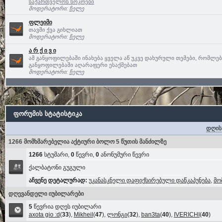
საქართველოს სოკოები
მოდერატორი:
ჩელე
ფლეიმი
თავში ქვა გიხლიათ
მოდერატორი:
ჩელე
ა რ ქ ი ვ ი
ამ განყოფილებაში ინახება ყველა აწ უკვე დახურული თემები, რომლე
განყოფილებაში აღარაფერი ესაქმებათ
მოდერატორი:
ჩელე
ფორუმის სტატისტიკა
დღის
1266 მომხმარებელია აქტიური ბოლო 5 წუთის მანძილზე
1266
სტუმარი,
0
წევრი,
0
ანონუმური წევრი
ქალბატონი გუგული
აჩვენე დეტალურად:
უკანასკნელი დაფიქსირებული დაწკაპუნება
,
მო
დღევანდელი იუბილარები
5
წევრია დღეს იუბილარი
axota gio :d
(
33
),
Mikheil
(
47
),
ლონგი
(
32
),
ban3ta
(
40
),
IVERICHI
(
40
)