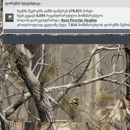
ფორუმის სტატისტიკა
ჩვენმა წევრებმა ჯამში დაწერეს
276,923
პოსტი
ჩვენ გვყავს
8,094
რეგისტრირებული მომხმარებელი
ბოლოს დარეგისტრირდა:
Best Psychic Healing
ერთდროულად ყველაზე მეტი,
7,616
მომხმარებლის ფორუმში შემო