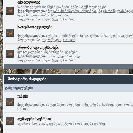
იქთიოლოგია
საქართველოს თევზები და მათი ჭერის ტექნოლოგიები
ქვეგანყოფილება:
ზღვაში მობინადრე სახეობები
,
მტკნარი წყლის მტაც
წყლის მშვიდობიანი სახეობები
მოდერატორი:
ჭალიმგელა
,
LeoTaso
სათევზაო ადგილები
ქვეგანყოფილება:
ტბები
,
მდინარეები
,
ზღვა
,
ფასიანი სათევზაო ადგილე
მოდერატორი:
ჭალიმგელა
,
LeoTaso
ერთობლივი თევზაობები
ფოტოგალერეა, რეპორტები, გეგმები
ქვეგანყოფილება:
წინა წლების არქივი
მოდერატორი:
ჭალიმგელა
,
LeoTaso
მონადირე ძაღლები
განყოფილებები
ჯიშები
ქვეგანყოფილება:
მეძებრები
,
მდევრები, მყეფრები
,
სპანიელები
,
სოროე
ჯიშები
თემატური საუბრები
აღზრდა, მოვლა, დაგეშვა, ვეტერინარია, კვება და სხვ.