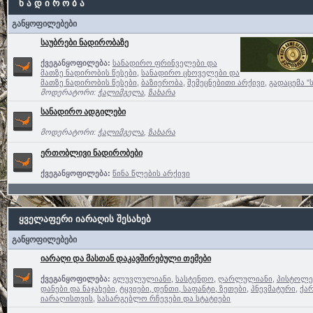
ნ ა დ ი რ ო ბ ა
განყოფილებები
საუბრები ნადირობაზე
ქვეგანყოფილება:
სანადირო ფრინველები და
მათზე ნადირობის წესები
,
სანადირო ცხოველები და
მათზე ნადირობის წესები
,
ბაზიერობა
,
შემეცნებითი არქივი
,
გადაცემა ”
მოდერატორი:
ჭალიმგელა
,
ზახარა
სანადირო ადგილები
მოდერატორი:
ჭალიმგელა
,
ზახარა
ერთობლივი ნადირობები
ქვეგანყოფილება:
წინა წლების არქივი
ყველაფერი იარაღის შესახებ
განყოფილებები
იარაღი და მასთან დაკავშირებული თემები
ქვეგანყოფილება:
გლუვლულიანი
,
სასტენდო
,
ღარლულიანი
,
პისტოლე
დანები და ნაჯახები
,
ტყვიები, დენთი, საფანტი, ზეთები
,
პნევმატური
,
ქა
იარაღისთვის
,
სასარგებლო რჩევები და სტატიები