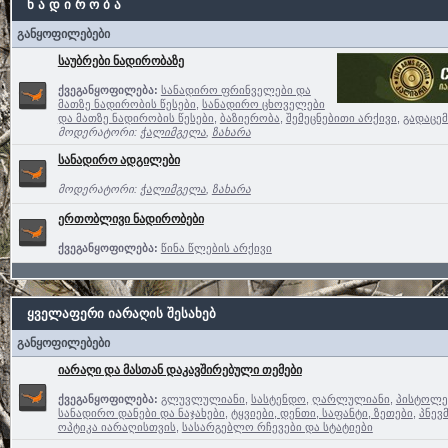
ნ ა დ ი რ ო ბ ა
განყოფილებები
საუბრები ნადირობაზე
ქვეგანყოფილება:
სანადირო ფრინველები და
მათზე ნადირობის წესები
,
სანადირო ცხოველები
და მათზე ნადირობის წესები
,
ბაზიერობა
,
შემეცნებითი არქივი
,
გადაცემ
მოდერატორი:
ჭალიმგელა
,
ზახარა
სანადირო ადგილები
მოდერატორი:
ჭალიმგელა
,
ზახარა
ერთობლივი ნადირობები
ქვეგანყოფილება:
წინა წლების არქივი
ყველაფერი იარაღის შესახებ
განყოფილებები
იარაღი და მასთან დაკავშირებული თემები
ქვეგანყოფილება:
გლუვლულიანი
,
სასტენდო
,
ღარლულიანი
,
პისტოლე
სანადირო დანები და ნაჯახები
,
ტყვიები, დენთი, საფანტი, ზეთები
,
პნევ
ოპტიკა იარაღისთვის
,
სასარგებლო რჩევები და სტატიები