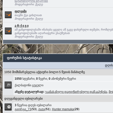
საქართველოს სოკოები
მოდერატორი:
ჩელე
ფლეიმი
თავში ქვა გიხლიათ
მოდერატორი:
ჩელე
ა რ ქ ი ვ ი
ამ განყოფილებაში ინახება ყველა აწ უკვე დახურული თემები, რომლე
განყოფილებაში აღარაფერი ესაქმებათ
მოდერატორი:
ჩელე
ფორუმის სტატისტიკა
დღის
1050 მომხმარებელია აქტიური ბოლო 5 წუთის მანძილზე
1050
სტუმარი,
0
წევრი,
0
ანონუმური წევრი
ქალბატონი გუგული
აჩვენე დეტალურად:
უკანასკნელი დაფიქსირებული დაწკაპუნება
,
მო
დღევანდელი იუბილარები
3
წევრია დღეს იუბილარი
გიორგი_73
(
53
),
zuzu
(
51
),
Hunter mamuka
(
29
)