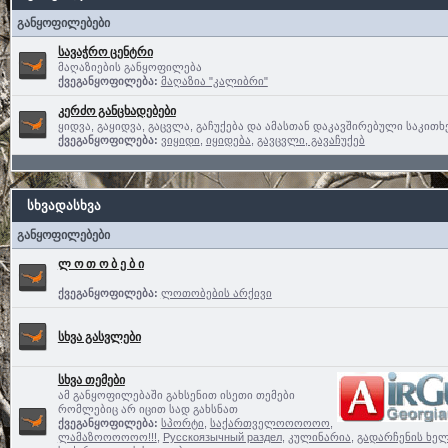
განყოფილებები
სავაჭრო ცენტრი
მაღაზიების განყოფილება
ქვეგანყოფილება:
მაღაზია "კალიბრი"
კერძო განცხადებები
ყიდვა, გაყიდვა, გაცვლა, გაჩუქება და ამასთან დაკავშირებული საკითხ
ქვეგანყოფილება:
ვიყიდი
,
იყიდება
,
გავცვლი, გავაჩუქებ
სხვადასხვა
განყოფილებები
ლ ო თ ო ბ ე ბ ი
ქვეგანყოფილება:
ლოთობების არქივი
სხვა გასვლები
სხვა თემები
ამ განყოფილებაში გახსენით ისეთი თემები
რომლებიც არ იცით სად გახსნათ
ქვეგანყოფილება:
სპორტი
,
საქართველოოოოოო,
ლამაზოოოოოო!!!
,
Русскоязычный раздел
,
კულინარია
,
გადარჩენის ხელ