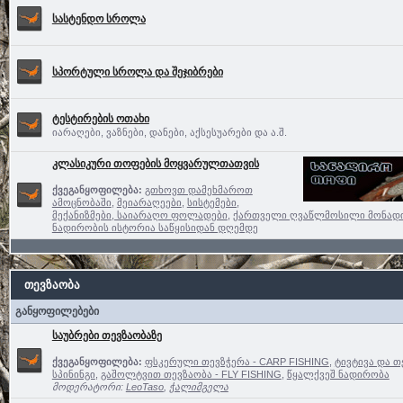
სასტენდო სროლა
სპორტული სროლა და შეჯიბრები
ტესტირების ოთახი
იარაღები, ვაზნები, დანები, აქსესუარები და ა.შ.
კლასიკური თოფების მოყვარულთათვის
ქვეგანყოფილება:
გთხოვთ დამეხმაროთ
ამოცნობაში
,
მეიარაღეები
,
სისტემები,
მექანიზმები, საიარაღო ფოლადები
,
ქართველი ღვაწლმოსილი მონად
ნადირობის ისტორია საწყისიდან დღემდე
თევზაობა
განყოფილებები
საუბრები თევზაობაზე
ქვეგანყოფილება:
ფსკერული თევზჭერა - CARP FISHING
,
ტივტივა და თ
სპინინგი
,
გაშოლტვით თევზაობა - FLY FISHING
,
წყალქვეშ ნადირობა
მოდერატორი:
LeoTaso
,
ჭალიმგელა