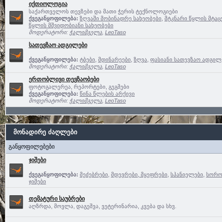
იქთიოლოგია
საქართველოს თევზები და მათი ჭერის ტექნოლოგიები
ქვეგანყოფილება:
ზღვაში მობინადრე სახეობები
,
მტკნარი წყლის მტაც
წყლის მშვიდობიანი სახეობები
მოდერატორი:
ჭალიმგელა
,
LeoTaso
სათევზაო ადგილები
ქვეგანყოფილება:
ტბები
,
მდინარეები
,
ზღვა
,
ფასიანი სათევზაო ადგილე
მოდერატორი:
ჭალიმგელა
,
LeoTaso
ერთობლივი თევზაობები
ფოტოგალერეა, რეპორტები, გეგმები
ქვეგანყოფილება:
წინა წლების არქივი
მოდერატორი:
ჭალიმგელა
,
LeoTaso
მონადირე ძაღლები
განყოფილებები
ჯიშები
ქვეგანყოფილება:
მეძებრები
,
მდევრები, მყეფრები
,
სპანიელები
,
სოროე
ჯიშები
თემატური საუბრები
აღზრდა, მოვლა, დაგეშვა, ვეტერინარია, კვება და სხვ.