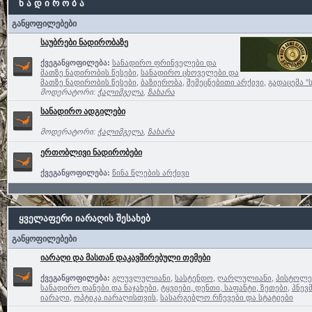
ნ ა დ ი რ ო ბ ა
განყოფილებები
საუბრები ნადირობაზე
ქვეგანყოფილება:
სანადირო ფრინველები და
მათზე ნადირობის წესები
,
სანადირო ცხოველები და
მათზე ნადირობის წესები
,
ბაზიერობა
,
შემეცნებითი არქივი
,
გადაცემა ”
მოდერატორი:
ჭალიმგელა
,
ზახარა
სანადირო ადგილები
მოდერატორი:
ჭალიმგელა
,
ზახარა
ერთობლივი ნადირობები
ქვეგანყოფილება:
წინა წლების არქივი
ყველაფერი იარაღის შესახებ
განყოფილებები
იარაღი და მასთან დაკავშირებული თემები
ქვეგანყოფილება:
გლუვლულიანი
,
სასტენდო
,
ღარლულიანი
,
პისტოლე
სანადირო დანები და ნაჯახები
,
ტყვიები, დენთი, საფანტი, ზეთები
,
პნევ
იარაღი
,
ოპტიკა იარაღისთვის
,
სასარგებლო რჩევები და სტატიები