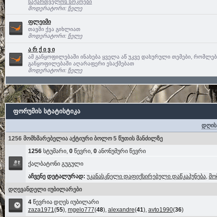
საქართველოს სოკოები
მოდერატორი:
ჩელე
ფლეიმი
თავში ქვა გიხლიათ
მოდერატორი:
ჩელე
ა რ ქ ი ვ ი
ამ განყოფილებაში ინახება ყველა აწ უკვე დახურული თემები, რომლე
განყოფილებაში აღარაფერი ესაქმებათ
მოდერატორი:
ჩელე
ფორუმის სტატისტიკა
დღის
1256 მომხმარებელია აქტიური ბოლო 5 წუთის მანძილზე
1256
სტუმარი,
0
წევრი,
0
ანონუმური წევრი
ქალბატონი გუგული
აჩვენე დეტალურად:
უკანასკნელი დაფიქსირებული დაწკაპუნება
,
მო
დღევანდელი იუბილარები
4
წევრია დღეს იუბილარი
zaza1971
(
55
),
mgelo777
(
48
),
alexandre
(
41
),
avto1990
(
36
)