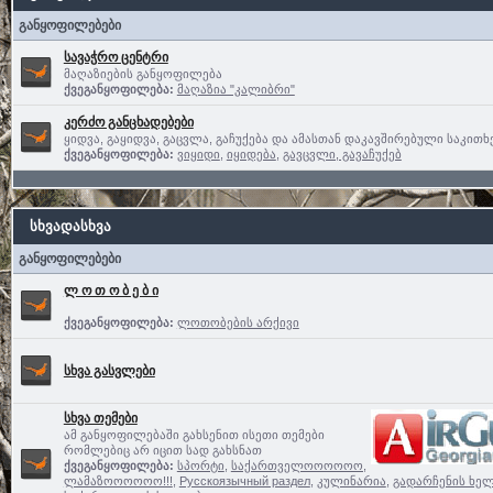
განყოფილებები
სავაჭრო ცენტრი
მაღაზიების განყოფილება
ქვეგანყოფილება:
მაღაზია "კალიბრი"
კერძო განცხადებები
ყიდვა, გაყიდვა, გაცვლა, გაჩუქება და ამასთან დაკავშირებული საკითხ
ქვეგანყოფილება:
ვიყიდი
,
იყიდება
,
გავცვლი, გავაჩუქებ
სხვადასხვა
განყოფილებები
ლ ო თ ო ბ ე ბ ი
ქვეგანყოფილება:
ლოთობების არქივი
სხვა გასვლები
სხვა თემები
ამ განყოფილებაში გახსენით ისეთი თემები
რომლებიც არ იცით სად გახსნათ
ქვეგანყოფილება:
სპორტი
,
საქართველოოოოოო,
ლამაზოოოოოო!!!
,
Русскоязычный раздел
,
კულინარია
,
გადარჩენის ხელ