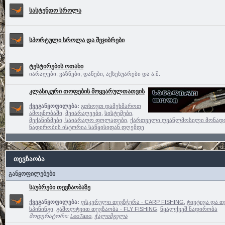
სასტენდო სროლა
სპორტული სროლა და შეჯიბრები
ტესტირების ოთახი
იარაღები, ვაზნები, დანები, აქსესუარები და ა.შ.
კლასიკური თოფების მოყვარულთათვის
ქვეგანყოფილება:
გთხოვთ დამეხმაროთ
ამოცნობაში
,
მეიარაღეები
,
სისტემები,
მექანიზმები, საიარაღო ფოლადები
,
ქართველი ღვაწლმოსილი მონად
ნადირობის ისტორია საწყისიდან დღემდე
თევზაობა
განყოფილებები
საუბრები თევზაობაზე
ქვეგანყოფილება:
ფსკერული თევზჭერა - CARP FISHING
,
ტივტივა და თ
სპინინგი
,
გაშოლტვით თევზაობა - FLY FISHING
,
წყალქვეშ ნადირობა
მოდერატორი:
LeoTaso
,
ჭალიმგელა